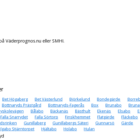
 på Väderprognos.nu eller SMHI.
er
Bet Högaberg
Bet Västerlund
Björkelund
Bondegärde
Borre
Bottnaryds Prästgård
Bottnaryds-Fagerås
Box
Brunabo
Bruna
yskolevägen
Bålabo
Bäckanäs
Bästhult
Ekenäs
Elsabo
E
Falla Snarrydet
Falla Sörtorp
Finskhemmet
Flatgärde
Fläckebo
edsrinken
Gunillaberg
Gunillabergs Säteri
Gunnarsö
Gärde
lgabo Stjärntorpet
Hjältabo
Holabo
Hulan
yd