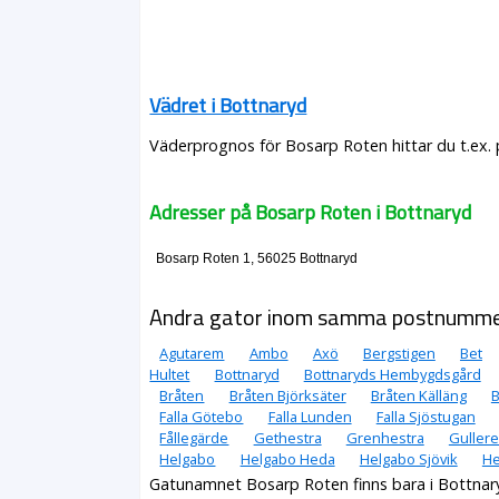
Vädret i Bottnaryd
Väderprognos för Bosarp Roten hittar du t.ex.
Adresser på Bosarp Roten i Bottnaryd
Bosarp Roten 1, 56025 Bottnaryd
Andra gator inom samma postnumm
Agutarem
Ambo
Axö
Bergstigen
Bet
Hultet
Bottnaryd
Bottnaryds Hembygdsgård
Bråten
Bråten Björksäter
Bråten Källäng
B
Falla Götebo
Falla Lunden
Falla Sjöstugan
Fållegärde
Gethestra
Grenhestra
Guller
Helgabo
Helgabo Heda
Helgabo Sjövik
He
Gatunamnet Bosarp Roten finns bara i Bottnar