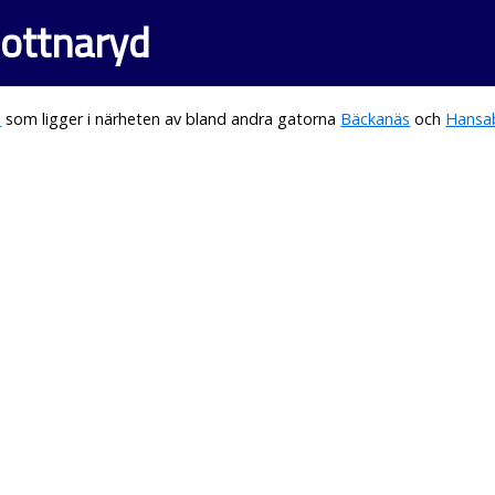
Bottnaryd
d
som ligger i närheten av bland andra gatorna
Bäckanäs
och
Hansa