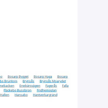
bo
Bosarp Bygget
Bosarp Haga
Bosarp
bo Bruntorp
Brynsås
Brynsås Moarydet
nebacken
Enebärsvägen
Fagerås
Falla
Fläckebo Bussbron
Fridhemsplan
Hallen
Hansabo
Hantverkargränd