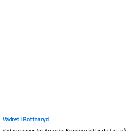
Vädret i Bottnaryd
Väderprognos för Brunabo Bruntorp hittar du t.ex. på