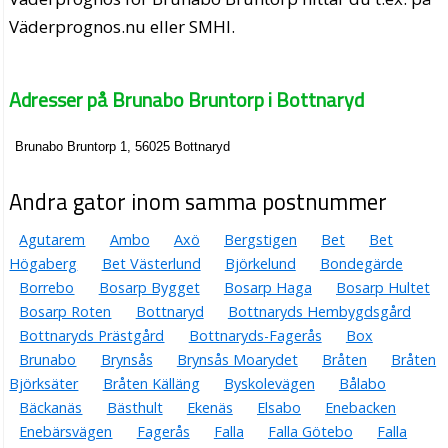
Väderprognos.nu eller SMHI.
Adresser på Brunabo Bruntorp i Bottnaryd
Brunabo Bruntorp 1, 56025 Bottnaryd
Andra gator inom samma postnummer
Agutarem
Ambo
Axö
Bergstigen
Bet
Bet
Högaberg
Bet Västerlund
Björkelund
Bondegärde
Borrebo
Bosarp Bygget
Bosarp Haga
Bosarp Hultet
Bosarp Roten
Bottnaryd
Bottnaryds Hembygdsgård
Bottnaryds Prästgård
Bottnaryds-Fagerås
Box
Brunabo
Brynsås
Brynsås Moarydet
Bråten
Bråten
Björksäter
Bråten Källäng
Byskolevägen
Bålabo
Bäckanäs
Bästhult
Ekenäs
Elsabo
Enebacken
Enebärsvägen
Fagerås
Falla
Falla Götebo
Falla