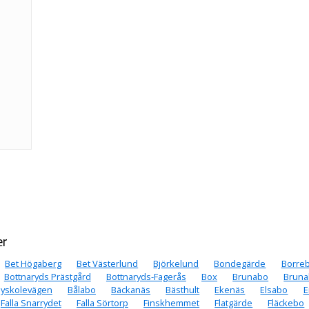
er
Bet Högaberg
Bet Västerlund
Björkelund
Bondegärde
Borre
Bottnaryds Prästgård
Bottnaryds-Fagerås
Box
Brunabo
Bruna
yskolevägen
Bålabo
Bäckanäs
Bästhult
Ekenäs
Elsabo
E
Falla Snarrydet
Falla Sörtorp
Finskhemmet
Flatgärde
Fläckebo