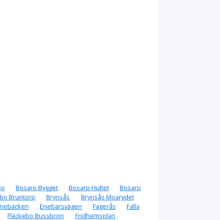
bo
Bosarp Bygget
Bosarp Hultet
Bosarp
bo Bruntorp
Brynsås
Brynsås Moarydet
nebacken
Enebärsvägen
Fagerås
Falla
Fläckebo Bussbron
Fridhemsplan