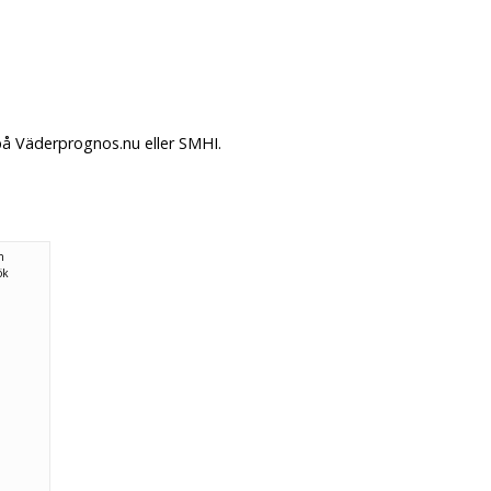
på Väderprognos.nu eller SMHI.
n
ök