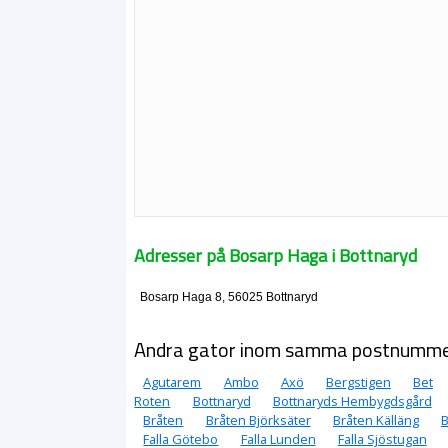
Adresser på Bosarp Haga i Bottnaryd
Bosarp Haga 8, 56025 Bottnaryd
Andra gator inom samma postnumm
Agutarem
Ambo
Axö
Bergstigen
Bet
Roten
Bottnaryd
Bottnaryds Hembygdsgård
Bråten
Bråten Björksäter
Bråten Källäng
B
Falla Götebo
Falla Lunden
Falla Sjöstugan