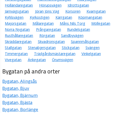
Holländaregatan
Hörupsvägen
Idrottsgatan
Järnvägsgatan
Jöran Jöns Väg
Korsoren
Kvarngatan
Kyhlsvägen
Kyrkostigen
Kärrgatan
Köpmangatan
Majorsgatan
Målaregatan
Måns Nils Torg
Möllegatan
Norra Nygatan
Prångaregatan
Rundelsgatan
Rusthållaregatan
Rörgatan
Sandbyvägen
Skräddaregatan
Skvadronsgatan
Spannmålsgatan
Stallgatan
Stenabjersgatan
Stickgatan
Svängen
Timmergatan
Trädgårdsmästaregatan
Vinkelgatan
Vivegatan
Änkegatan
Örumsvägen
Bygatan på andra orter
Bygatan, Alingsås
Bygatan, Bjuv
Bygatan, Bjärnum
Bygatan, Bjästa
Bygatan, Borlänge