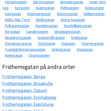
Hörupsvägen
Idrottsgatan
Järnvägsgatan
Jöran Jöns
Väg
Korsoren
Kvarngatan
Kyhlsvägen
Kyrkostigen
Kärrgatan
Köpmangatan
Majorsgatan
Målaregatan
Måns Nils Torg
Möllegatan
Norra Nygatan
Prångaregatan
Rundelsgatan
Rusthållaregatan
Rörgatan
Sandbyvägen
Skräddaregatan
Skvadronsgatan
Spannmålsgatan
Stallgatan
Stenabjersgatan
Stickgatan
Svängen
Timmergatan
Trädgårdsmästaregatan
Vinkelgatan
Vivegatan
Änkegatan
Örumsvägen
Fridhemsgatan på andra orter
Fridhemsgatan, Berga
Fridhemsgatan, Broakulla
Fridhemsgatan, Dalum
Fridhemsgatan, Emmaboda
Fridhemsgatan, Eskilstuna