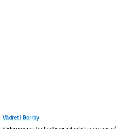
Vädret i Borrby
Väderprognos för Fridhemsgatan hittar du t.ex. på