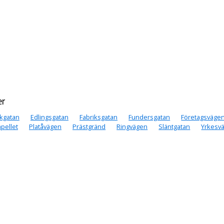
er
kgatan
Edlingsgatan
Fabriksgatan
Fundersgatan
Företagsväge
pellet
Platåvägen
Prästgränd
Ringvägen
Släntgatan
Yrkesv