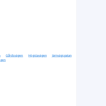
n
Gårdsvägen
Högstavägen
Järnvägsgatan
ägen