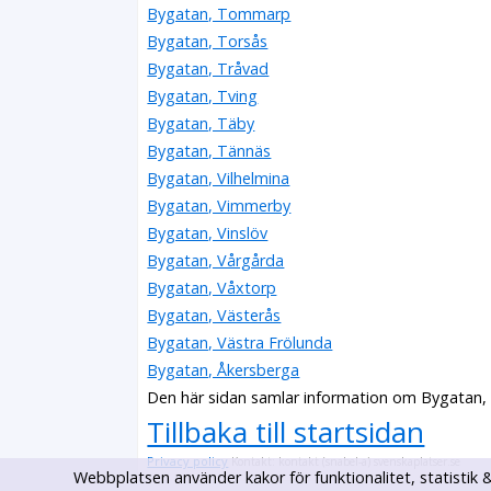
Bygatan, Tommarp
Bygatan, Torsås
Bygatan, Tråvad
Bygatan, Tving
Bygatan, Täby
Bygatan, Tännäs
Bygatan, Vilhelmina
Bygatan, Vimmerby
Bygatan, Vinslöv
Bygatan, Vårgårda
Bygatan, Våxtorp
Bygatan, Västerås
Bygatan, Västra Frölunda
Bygatan, Åkersberga
Den här sidan samlar information om Bygatan,
Tillbaka till startsidan
Privacy policy
Kontakt: kontakt (snabel-a) svenskaplatser.se
Webbplatsen använder kakor för funktionalitet, statisti