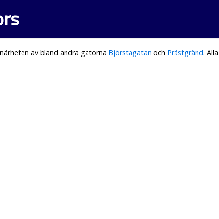
ors
 närheten av bland andra gatorna
Björstagatan
och
Prästgränd
. Al