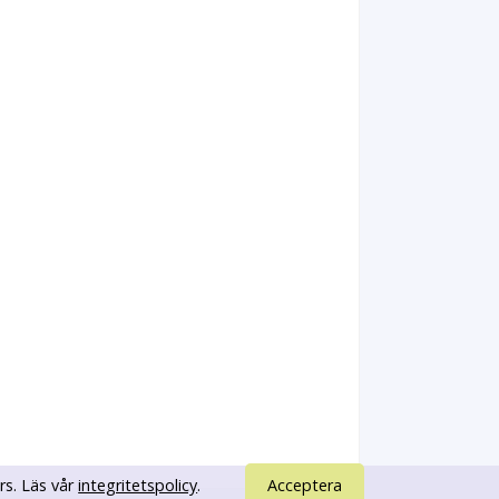
rs. Läs vår
integritetspolicy
.
Acceptera