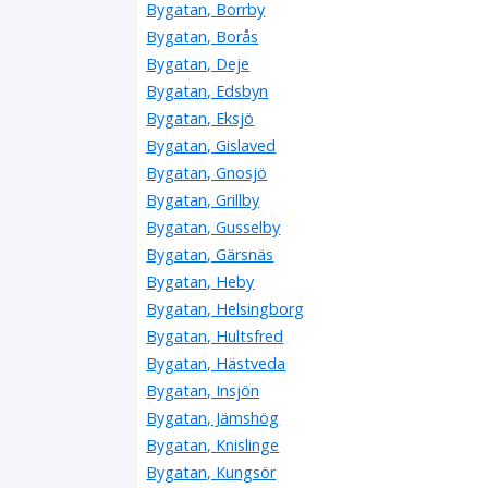
Bygatan, Borrby
Bygatan, Borås
Bygatan, Deje
Bygatan, Edsbyn
Bygatan, Eksjö
Bygatan, Gislaved
Bygatan, Gnosjö
Bygatan, Grillby
Bygatan, Gusselby
Bygatan, Gärsnäs
Bygatan, Heby
Bygatan, Helsingborg
Bygatan, Hultsfred
Bygatan, Hästveda
Bygatan, Insjön
Bygatan, Jämshög
Bygatan, Knislinge
Bygatan, Kungsör