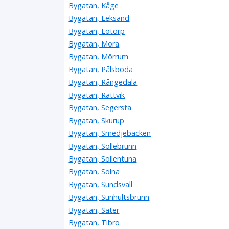
Bygatan, Kåge
Bygatan, Leksand
Bygatan, Lotorp
Bygatan, Mora
Bygatan, Mörrum
Bygatan, Pålsboda
Bygatan, Rångedala
Bygatan, Rättvik
Bygatan, Segersta
Bygatan, Skurup
Bygatan, Smedjebacken
Bygatan, Sollebrunn
Bygatan, Sollentuna
Bygatan, Solna
Bygatan, Sundsvall
Bygatan, Sunhultsbrunn
Bygatan, Säter
Bygatan, Tibro