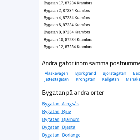
Bygatan 17, 87234 Kramfors
Bygatan 2, 87234 Kramfors
Bygatan 4, 87234 Kramfors
Bygatan 6, 87234 Kramfors
Bygatan 8, 87234 Kramfors
Bygatan 10, 87234 Kramfors
Bygatan 12, 87234 Kramfors
Andra gator inom samma postnumm
Alaskavägen
Björkgränd
Björstagatan
Bäc
Jättestagatan
Krongatan
Källgatan
Mariaka
Bygatan på andra orter
Bygatan, Alingsås
Bygatan, Bjuv
Bygatan, Bjärnum
Bygatan, Bjästa
Bygatan, Borlänge