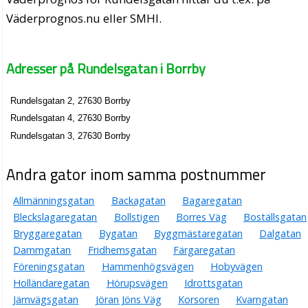
Väderprognos.nu eller SMHI.
Adresser på Rundelsgatan i Borrby
Rundelsgatan 2, 27630 Borrby
Rundelsgatan 4, 27630 Borrby
Rundelsgatan 3, 27630 Borrby
Andra gator inom samma postnummer
Allmänningsgatan
Backagatan
Bagaregatan
Bleckslagaregatan
Bollstigen
Borres Väg
Boställsgatan
Bryggaregatan
Bygatan
Byggmästaregatan
Dalgatan
Dammgatan
Fridhemsgatan
Färgaregatan
Föreningsgatan
Hammenhögsvägen
Hobyvägen
Holländaregatan
Hörupsvägen
Idrottsgatan
Järnvägsgatan
Jöran Jöns Väg
Korsoren
Kvarngatan