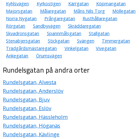
Kyhlsvägen
Kyrkostigen
Kärrgatan
Köpmangatan
Majorsgatan
Målaregatan
Måns Nils Torg
Möllegatan
Norra Nygatan
Prångaregatan
Rusthållaregatan
Rörgatan
Sandbyvägen
Skräddaregatan
Skvadronsgatan
Spannmålsgatan
Stallgatan
Stenabjersgatan
Stickgatan
Svängen
Timmergatan
Trädgårdsmästaregatan
Vinkelgatan
Vivegatan
Änkegatan
Örumsvägen
Rundelsgatan på andra orter
Rundelsgatan, Alvesta
Rundelsgatan, Anderslöv
Rundelsgatan, Bjuv
Rundelsgatan, Eslöv
Rundelsgatan, Hässleholm
Rundelsgatan, Höganäs
Rundelsgatan, Kävlinge