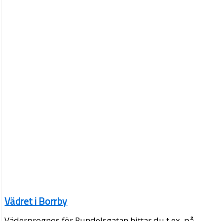
Vädret i Borrby
Väderprognos för Rundelsgatan hittar du t.ex. på