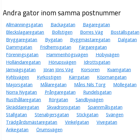
Andra gator inom samma postnummer
Allmänningsgatan
Backagatan
Bagaregatan
Bleckslagaregatan
Bollstigen
Borres Väg
Boställsgatan
Bryggaregatan
Bygatan
Byggmästaregatan
Dalgatan
Dammgatan
Fridhemsgatan
Färgaregatan
Föreningsgatan
Hammenhögsvägen
Hobyvägen
Holländaregatan
Hörupsvägen
Idrottsgatan
Järnvägsgatan
Jöran Jöns Väg
Korsoren
Kvarngatan
Kyhlsvägen
Kyrkostigen
Kärrgatan
Köpmangatan
Majorsgatan
Målaregatan
Måns Nils Torg
Möllegatan
Norra Nygatan
Prångaregatan
Rundelsgatan
Rusthållaregatan
Rörgatan
Sandbyvägen
Skräddaregatan
Skvadronsgatan
Spannmålsgatan
Stallgatan
Stenabjersgatan
Stickgatan
Svängen
Trädgårdsmästaregatan
Vinkelgatan
Vivegatan
Änkegatan
Örumsvägen