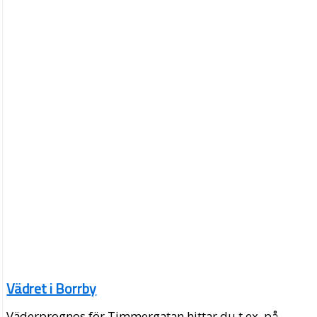
Vädret i Borrby
Väderprognos för Timmergatan hittar du t.ex. på