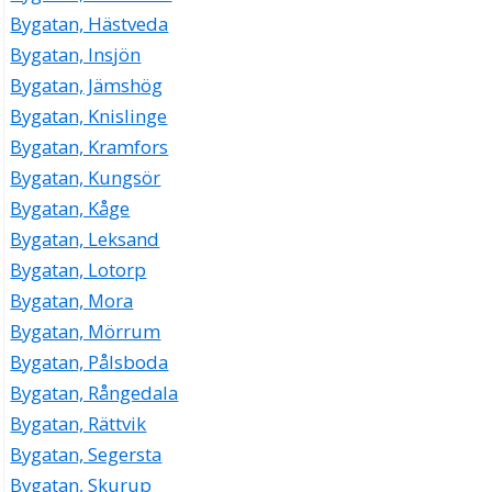
Lennart Mattias Forsberg
Bygatan, Hästveda
08-40025478
Bygatan, Insjön
Bygatan 29, 17149 Solna
Bygatan, Jämshög
Burnerts Fish & Adventure
Bygatan, Knislinge
Stefan Bertil Burnert
Bygatan, Kramfors
08-272938
Bygatan 29 6 Tr, 17149 Solna
Bygatan, Kungsör
Stockholmspolisens Damkör
Bygatan, Kåge
08-7710818
Bygatan, Leksand
Bygatan 29 6tr, 17149 Solna
Bygatan, Lotorp
Huvudsta Renoveringar AB
Bygatan, Mora
Marek Zurawski
Bygatan, Mörrum
Bygatan 31 3 Tr, 17149 Solna
Bygatan, Pålsboda
Rikard Tengvall
Bygatan, Rångedala
073-7261716
Bygatan, Rättvik
Bygatan 31 Lgh 1101, 17149 Solna
Bygatan, Segersta
Skydd Mot Olyckor - Stockholm
Bygatan, Skurup