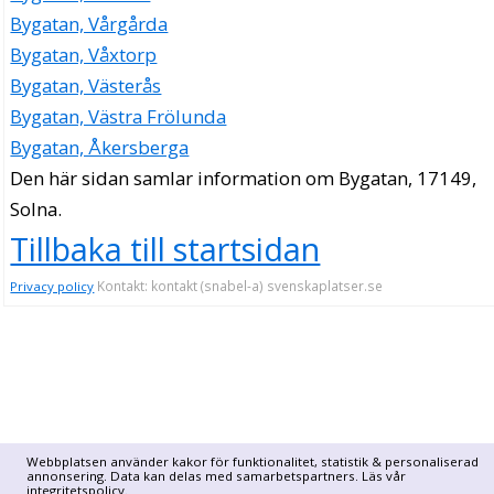
Kollage ZRS HB
Bygatan, Vårgårda
Bygatan 35, 17149 Solna
Bygatan, Våxtorp
Bygatan, Västerås
RTFM Solutions KB
Bygatan, Västra Frölunda
08-859325
Bygatan 35, 17149 Solna
Bygatan, Åkersberga
LS Firesafety AB
Den här sidan samlar information om Bygatan, 17149,
Lars Rune Sönnergren
Solna.
Bygatan 37, 17149 Solna
Tillbaka till startsidan
Andersson, Ingrid
Kontakt: kontakt (snabel-a) svenskaplatser.se
Privacy policy
Bygatan 37 Lgh 1502, 17149 Solna
Fotograf Hans Pettersson
Hans Gösta Pettersson
Bygatan 39 3 Tr, 17149 Solna
Hjördis Höglund
Webbplatsen använder kakor för funktionalitet, statistik & personaliserad
annonsering. Data kan delas med samarbetspartners. Läs vår
060-122241
integritetspolicy
.