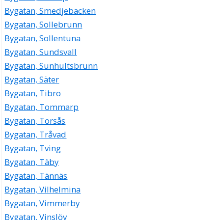
Jesper Ingemar Lindström
Bygatan, Smedjebacken
Bygatan 31 Lgh 1203, 17149 Solna
Bygatan, Sollebrunn
Polmark
Bygatan, Sollentuna
Marek Zurawski
Bygatan, Sundsvall
08-837674
Bygatan, Sunhultsbrunn
Bygatan 31 Lgh 1301, 17149 Solna
Bygatan, Säter
Badmintonshopen i Kalmar
Bygatan, Tibro
Brian Kaupang
Bygatan, Tommarp
0480-25388
Bygatan 31 Lgh 1702, 17149 Solna
Bygatan, Torsås
Fastim AB
Bygatan, Tråvad
Klas Ola Mattias Palm
Bygatan, Tving
Bygatan 33 6tr, 17149 Solna
Bygatan, Täby
Bygatan, Tännäs
Akupunkturkliniken S. Furberg AB
Bygatan, Vilhelmina
Susanne Furberg Hardell
Bygatan, Vimmerby
08-7304947
Bygatan 33 Nb, 17149 Solna
Bygatan, Vinslöv