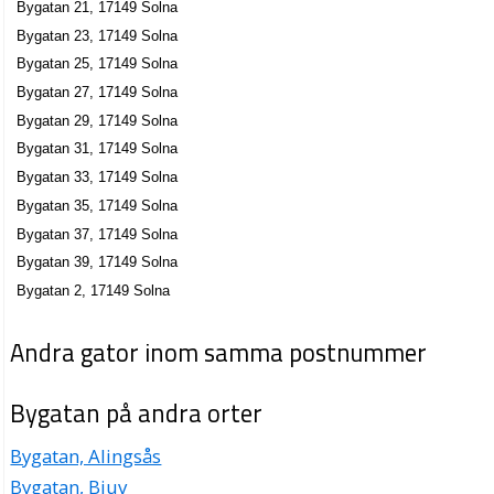
Bygatan 21, 17149 Solna
Redskin Art Gallery
Bygatan 23, 17149 Solna
Anders Körner
Bygatan 25, 17149 Solna
08-361313
Bygatan 17 Lgh 1302, 17149 Solna
Bygatan 27, 17149 Solna
Bygatan 29, 17149 Solna
MS Project Services
Bygatan 31, 17149 Solna
Mahyar Samadzadeh
Bygatan 33, 17149 Solna
Bygatan 19 Lgh 1601, 17149 Solna
Bygatan 35, 17149 Solna
L&L Vinförmedling AB
Bygatan 37, 17149 Solna
Emilio Jose Lozano Vazquez
Bygatan 39, 17149 Solna
Bygatan 21, 17149 Solna
Bygatan 2, 17149 Solna
Engström Sundqvist, Karin Gudrun
Andra gator inom samma postnummer
08-829633
Bygatan 21 Lgh 1303, 17149 Solna
Bygatan på andra orter
Quality Connections JHMD HB
Bygatan 25, 17149 Solna
Bygatan, Alingsås
Bygatan, Bjuv