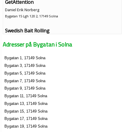
GetAttention
Daniel Erik Norberg
Bygatan 15 Lgh 120 2, 17149 Solna
Swedish Bait Rolling
Patrik Ott
Adresser på Bygatan i Solna
Bygatan 15 Lgh 140 2, 17149 Solna
Bygatan 1, 17149 Solna
Engelsöy Lindahl HB
Bygatan 3, 17149 Solna
070-7970790
Bygatan 17, 17149 Solna
Bygatan 5, 17149 Solna
Charlotta Lindahl Terapi och Utveckling AB
Bygatan 7, 17149 Solna
Charlotta Maria Lindahl
Bygatan 9, 17149 Solna
08-270790
Bygatan 11, 17149 Solna
Bygatan 17, 17149 Solna
Bygatan 13, 17149 Solna
EXSURGO AB
Bygatan 15, 17149 Solna
Paul Donald Balsom
Bygatan 17, 17149 Solna
08-54027464
Bygatan 19, 17149 Solna
Bygatan 17, 17149 Solna