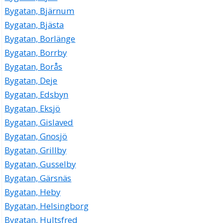
Milton, Carin Elisabeth
Bygatan, Bjärnum
08-273391
Bygatan 25 Lgh 1101, 17149 Solna
Bygatan, Bjästa
US Solna Pizza
Bygatan, Borlänge
Reza Babaei Zadeh Amlashi
Bygatan, Borrby
08-837943
Bygatan, Borås
Bygatan 25 Lgh 1503, 17149 Solna
Bygatan, Deje
Asiut AB
Bygatan, Edsbyn
Ashraf Motoshaleh Refki
Bygatan, Eksjö
08-7958882
Bygatan 27 5tr, 17149 Solna
Bygatan, Gislaved
RC Marketing KB
Bygatan, Gnosjö
08-824779
Bygatan, Grillby
Bygatan 29, 17149 Solna
Bygatan, Gusselby
Alltech Allwin AB
Bygatan, Gärsnäs
Eric Peter Allwin
Bygatan, Heby
Bygatan 29, 17149 Solna
Bygatan, Helsingborg
Starims AB
Bygatan, Hultsfred