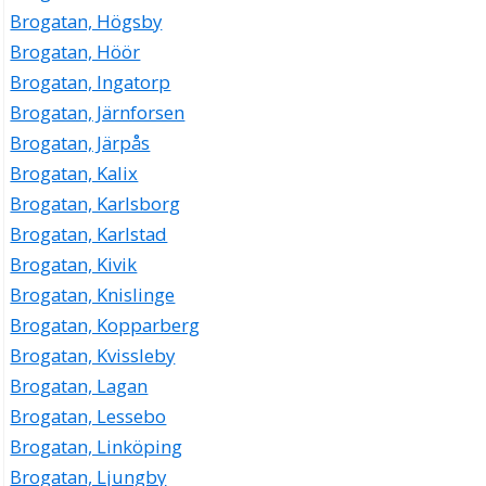
Brogatan, Högsby
Brogatan, Höör
Brogatan, Ingatorp
Brogatan, Järnforsen
Brogatan, Järpås
Brogatan, Kalix
Brogatan, Karlsborg
Brogatan, Karlstad
Brogatan, Kivik
Brogatan, Knislinge
Brogatan, Kopparberg
Brogatan, Kvissleby
Brogatan, Lagan
Brogatan, Lessebo
Brogatan, Linköping
Brogatan, Ljungby