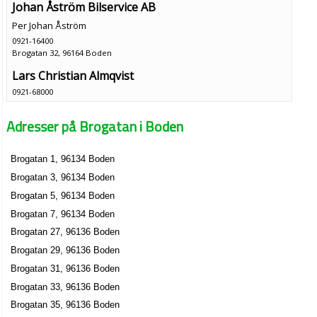
Johan Åström Bilservice AB
Per Johan Åström
0921-16400
Brogatan 32, 96164 Boden
Lars Christian Almqvist
0921-68000
Brogatan 33 Lgh 1101, 96136 Boden
Adresser på Brogatan i Boden
Dasum Bowling AB
Jan Daniel Rönnbäck
Brogatan 1, 96134 Boden
Brogatan 36e, 96164 Boden
Brogatan 3, 96134 Boden
Jakobs Städ och rent KB
Brogatan 5, 96134 Boden
Brogatan 38a, 96146 Boden
Brogatan 7, 96134 Boden
Brogatan 27, 96136 Boden
TM Redovisning AB
Brogatan 29, 96136 Boden
Clas Sören Thommy Melander
Brogatan 31, 96136 Boden
0921-52310
Brogatan 33, 96136 Boden
Brogatan 8, 96164 Boden
Brogatan 35, 96136 Boden
BRF Björknäs