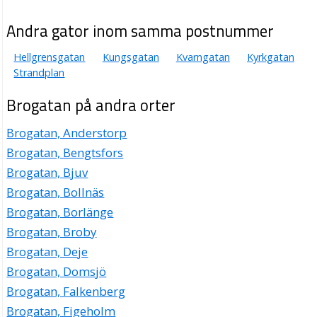
Andra gator inom samma postnummer
Hellgrensgatan
Kungsgatan
Kvarngatan
Kyrkgatan
Strandplan
Brogatan på andra orter
Brogatan, Anderstorp
Brogatan, Bengtsfors
Brogatan, Bjuv
Brogatan, Bollnäs
Brogatan, Borlänge
Brogatan, Broby
Brogatan, Deje
Brogatan, Domsjö
Brogatan, Falkenberg
Brogatan, Figeholm