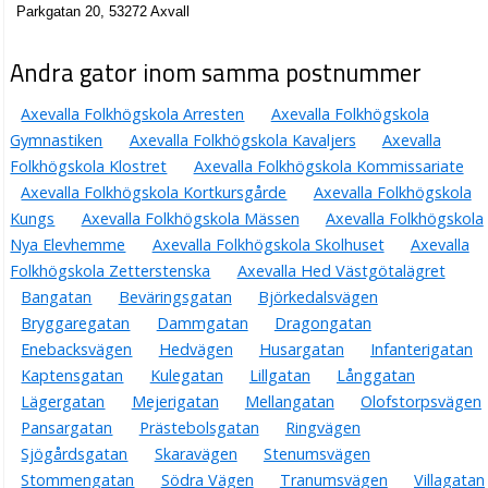
Parkgatan 20, 53272 Axvall
Andra gator inom samma postnummer
Axevalla Folkhögskola Arresten
Axevalla Folkhögskola
Gymnastiken
Axevalla Folkhögskola Kavaljers
Axevalla
Folkhögskola Klostret
Axevalla Folkhögskola Kommissariate
Axevalla Folkhögskola Kortkursgårde
Axevalla Folkhögskola
Kungs
Axevalla Folkhögskola Mässen
Axevalla Folkhögskola
Nya Elevhemme
Axevalla Folkhögskola Skolhuset
Axevalla
Folkhögskola Zetterstenska
Axevalla Hed Västgötalägret
Bangatan
Beväringsgatan
Björkedalsvägen
Bryggaregatan
Dammgatan
Dragongatan
Enebacksvägen
Hedvägen
Husargatan
Infanterigatan
Kaptensgatan
Kulegatan
Lillgatan
Långgatan
Lägergatan
Mejerigatan
Mellangatan
Olofstorpsvägen
Pansargatan
Prästebolsgatan
Ringvägen
Sjögårdsgatan
Skaravägen
Stenumsvägen
Stommengatan
Södra Vägen
Tranumsvägen
Villagatan