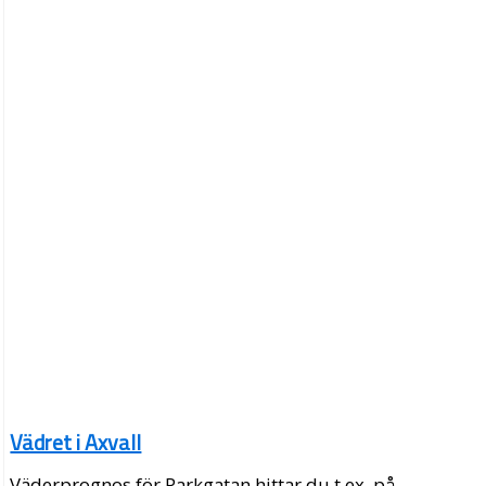
Vädret i Axvall
Väderprognos för Parkgatan hittar du t.ex. på