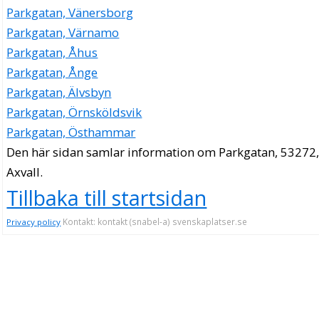
Parkgatan, Vänersborg
Parkgatan, Värnamo
Parkgatan, Åhus
Parkgatan, Ånge
Parkgatan, Älvsbyn
Parkgatan, Örnsköldsvik
Parkgatan, Östhammar
Den här sidan samlar information om Parkgatan, 53272
Axvall.
Tillbaka till startsidan
Kontakt: kontakt (snabel-a) svenskaplatser.se
Privacy policy