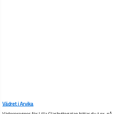
Vädret i Arvika
Väderprognos för Lilla Glashyttegatan hittar du t.ex. på