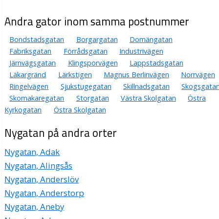
Andra gator inom samma postnummer
Bondstadsgatan
Borgargatan
Domängatan
Fabriksgatan
Förrådsgatan
Industrivägen
Järnvägsgatan
Klingsporvägen
Lappstadsgatan
Läkargränd
Lärkstigen
Magnus Berlinvägen
Norrvägen
Ringelvägen
Sjukstugegatan
Skillnadsgatan
Skogsgata
Skomakaregatan
Storgatan
Västra Skolgatan
Östra
Kyrkogatan
Östra Skolgatan
Nygatan på andra orter
Nygatan, Adak
Nygatan, Alingsås
Nygatan, Anderslöv
Nygatan, Anderstorp
Nygatan, Aneby