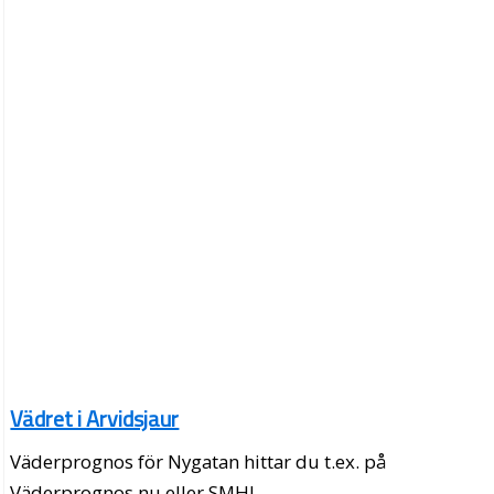
Vädret i Arvidsjaur
Väderprognos för Nygatan hittar du t.ex. på
Väderprognos.nu eller SMHI.