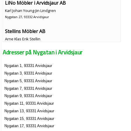
LiNo Möbler i Arvidsjaur AB
Karl Johan Young-Jin Lindgren
Nygatan 27, 93332 Arvidsjaur
Stellins Möbler AB
Arne Klas Erik Stellin
0960-10427
Adresser på Nygatan i Arvidsjaur
Nygatan 27, 93332 Arvidsjaur
Tandvårdscentrum i Arvidsjaur AB
Nygatan 1, 93331 Arvidsjaur
Tore Bertil Eriksson
Nygatan 3, 93331 Arvidsjaur
0960-12021
Nygatan 37 D, 93332 Arvidsjaur
Nygatan 5, 93331 Arvidsjaur
Ulrik Öman
Nygatan 7, 93331 Arvidsjaur
0929-20322
Nygatan 9, 93331 Arvidsjaur
Nygatan 37 E, 93332 Arvidsjaur
Nygatan 11, 93331 Arvidsjaur
Berggren, Inger Alice
Nygatan 13, 93331 Arvidsjaur
070-2152114
Nygatan 15, 93331 Arvidsjaur
Nygatan 43 A Lgh 1101, 93333 Arvidsjaur
Nygatan 17, 93331 Arvidsjaur
Rolf Sandström