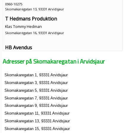
0960-10275
Skomakaregatan 13, 93331 Arvidsjaur
T Hedmans Produktion
Klas Tommy Hedman
Skomakaregatan 16, 93331 Arvidsjaur
HB Avendus
0960-21377
Adresser på Skomakaregatan i Arvidsjaur
Skomakaregatan 20, 93331 Arvidsjaur
Carina Lövgren
Skomakaregatan 1, 93331 Arvidsjaur
Skomakaregatan 25, 93331 Arvidsjaur
Skomakaregatan 3, 93331 Arvidsjaur
Per-Erik Löfgren
Skomakaregatan 5, 93331 Arvidsjaur
Skomakaregatan 25, 93331 Arvidsjaur
Skomakaregatan 7, 93331 Arvidsjaur
Skomakaregatan 9, 93331 Arvidsjaur
Elis Lidén Åkeri AB
Skomakaregatan 11, 93331 Arvidsjaur
Eric Jörgen Lidén
Skomakaregatan 13, 93331 Arvidsjaur
0960-21976
Skomakaregatan 15, 93331 Arvidsjaur
Skomakaregatan 30, 93331 Arvidsjaur