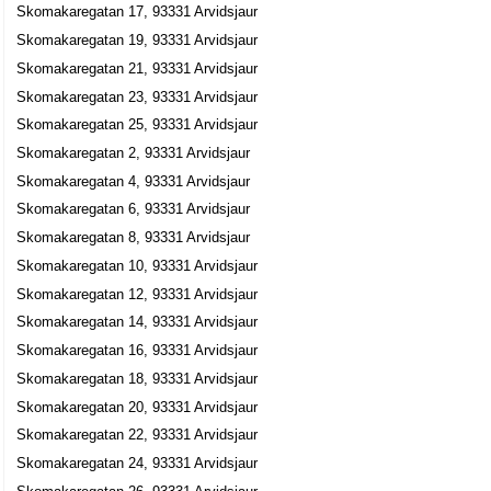
Skomakaregatan 17, 93331 Arvidsjaur
Filadelfiaförsamlingen I Arvidsjaur
Skomakaregatan 19, 93331 Arvidsjaur
0960-12360
Skomakaregatan 21, 93331 Arvidsjaur
Skomakaregatan 33, 93332 Arvidsjaur
Skomakaregatan 23, 93331 Arvidsjaur
Kurt Alfred Granberg
Skomakaregatan 25, 93331 Arvidsjaur
Skomakaregatan 40 I, 93332 Arvidsjaur
Skomakaregatan 2, 93331 Arvidsjaur
Inga Margareta Fredriksson
Skomakaregatan 4, 93331 Arvidsjaur
070-6601397
Skomakaregatan 6, 93331 Arvidsjaur
Skomakaregatan 40 T, 93332 Arvidsjaur
Skomakaregatan 8, 93331 Arvidsjaur
Sara Öhman
Skomakaregatan 10, 93331 Arvidsjaur
0960-10826
Skomakaregatan 12, 93331 Arvidsjaur
Skomakaregatan 47, 93333 Arvidsjaur
Skomakaregatan 14, 93331 Arvidsjaur
Kerstin Elisabet Persson
Skomakaregatan 16, 93331 Arvidsjaur
0960-10998
Skomakaregatan 18, 93331 Arvidsjaur
Skomakaregatan 50, 93333 Arvidsjaur
Skomakaregatan 20, 93331 Arvidsjaur
Intensiven Trafikskola
Skomakaregatan 22, 93331 Arvidsjaur
Olov Gösta Harr
Skomakaregatan 24, 93331 Arvidsjaur
0960-21187
Skomakaregatan 51, 93333 Arvidsjaur