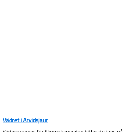
Vädret i Arvidsjaur
Väderprognos för Skomakaregatan hittar du t.ex. på