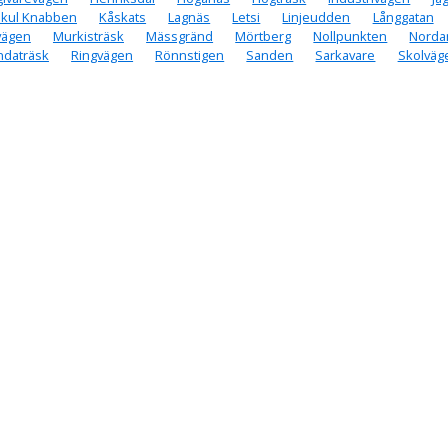
ikul Knabben
Kåskats
Lagnäs
Letsi
Linjeudden
Långgatan
vägen
Murkisträsk
Mässgränd
Mörtberg
Nollpunkten
Norda
ndaträsk
Ringvägen
Rönnstigen
Sanden
Sarkavare
Skolväg