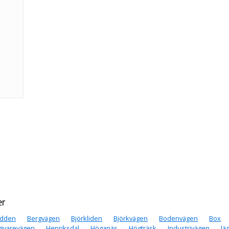
er
udden
Bergvägen
Björkliden
Björkvägen
Bodenvägen
Box
givarevägen
Henriksdal
Höganäs
Högträsk
Industrivägen
Jä