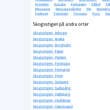
Kronidan
Kuouka
Kyrkvägen
Kåikul
Kå
Messaure
Messauregården
Mo
Murjeks
Padjerim
Polcirkeln
Porrivara
Porsi
Ra
Skogsstigen på andra orter
Skogsstigen, Arboga
Skogsstigen, Arvika
Skogsstigen, Borgholm
Skogsstigen, Falun
Skogsstigen, Flarken
Skogsstigen, Forshaga
Skogsstigen, Frinnaryd
Skogsstigen, Frövi
Skogsstigen, Gislaved
Skogsstigen, Gullspång
Skogsstigen, Hallsberg
Skogsstigen, Huddinge
Skogsstigen, Härnösand