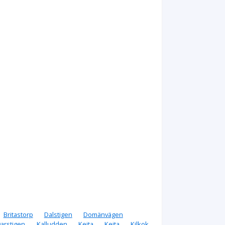
Britastorp
Dalstigen
Domänvägen
garstigen
Kalludden
Keita
Kejta
Kilkok