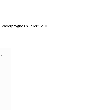
å Väderprognos.nu eller SMHI.
n
ök