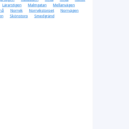
Lärarstigen
Malmgatan
Mellanvägen
nå
Norrvik
Norrvikstorpet
Norrvägen
en
Skönstorp
Smedgränd