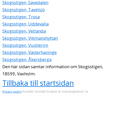
Skogsstigen, Sävedalen
Skogsstigen, Tavelsjö
Skogsstigen, Trosa
Skogsstigen, Uddevalla
Skogsstigen, Vetlanda
Skogsstigen, Vikmanshyttan
Skogsstigen, Vuollerim
Skogsstigen, Västerhaninge
Skogsstigen, Åkersberga
Den här sidan samlar information om Skogsstigen,
18599, Vaxholm.
Tillbaka till startsidan
Kontakt: kontakt (snabel-a) svenskaplatser.se
Privacy policy