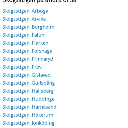
Skogsstigen, Arboga
Skogsstigen, Arvika
Skogsstigen, Borgholm
Skogsstigen, Falun
Skogsstigen, Flarken
Skogsstigen, Forshaga
Skogsstigen, Frinnaryd
Skogsstigen, Frövi
Skogsstigen, Gislaved
Skogsstigen, Gullspång
Skogsstigen, Hallsberg
Skogsstigen, Huddinge
Skogsstigen, Härnösand
Skogsstigen, Hökerum
Skogsstigen, Jönköping