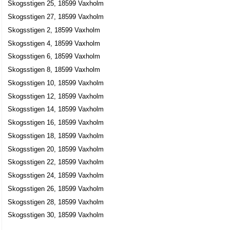
Skogsstigen 25, 18599 Vaxholm
Skogsstigen 27, 18599 Vaxholm
Skogsstigen 2, 18599 Vaxholm
Skogsstigen 4, 18599 Vaxholm
Skogsstigen 6, 18599 Vaxholm
Skogsstigen 8, 18599 Vaxholm
Skogsstigen 10, 18599 Vaxholm
Skogsstigen 12, 18599 Vaxholm
Skogsstigen 14, 18599 Vaxholm
Skogsstigen 16, 18599 Vaxholm
Skogsstigen 18, 18599 Vaxholm
Skogsstigen 20, 18599 Vaxholm
Skogsstigen 22, 18599 Vaxholm
Skogsstigen 24, 18599 Vaxholm
Skogsstigen 26, 18599 Vaxholm
Skogsstigen 28, 18599 Vaxholm
Skogsstigen 30, 18599 Vaxholm