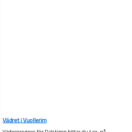
Vädret i Vuollerim
Väderprognos för Dalstigen hittar du t.ex. på