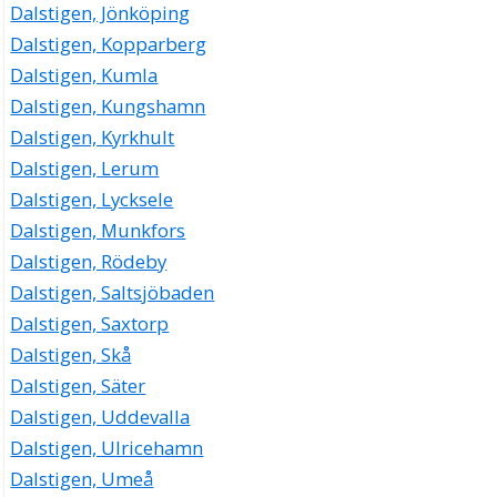
Dalstigen, Jönköping
Dalstigen, Kopparberg
Dalstigen, Kumla
Dalstigen, Kungshamn
Dalstigen, Kyrkhult
Dalstigen, Lerum
Dalstigen, Lycksele
Dalstigen, Munkfors
Dalstigen, Rödeby
Dalstigen, Saltsjöbaden
Dalstigen, Saxtorp
Dalstigen, Skå
Dalstigen, Säter
Dalstigen, Uddevalla
Dalstigen, Ulricehamn
Dalstigen, Umeå