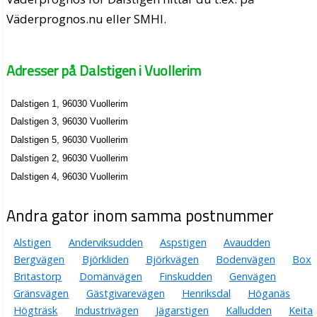
Väderprognos.nu eller SMHI.
Adresser på Dalstigen i Vuollerim
Dalstigen 1, 96030 Vuollerim
Dalstigen 3, 96030 Vuollerim
Dalstigen 5, 96030 Vuollerim
Dalstigen 2, 96030 Vuollerim
Dalstigen 4, 96030 Vuollerim
Andra gator inom samma postnummer
Alstigen
Anderviksudden
Aspstigen
Avaudden
Bergvägen
Björkliden
Björkvägen
Bodenvägen
Box
Britastorp
Domänvägen
Finskudden
Genvägen
Gränsvägen
Gästgivarevägen
Henriksdal
Höganäs
Högträsk
Industrivägen
Jägarstigen
Kalludden
Keita