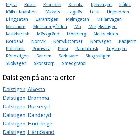
Kejta
Kilkok
Kronidan
Kuouka
Kyrkvägen
Kåikul
Kåikul Knabben
Kåskats
Lagnäs
Letsi
Linjeudden
Långgatan
Lärarstigen
Malmgatan
Mellanvägen
Messaure
Messauregården
Mo
Murjeksvägen
Murkisträsk
Mässgränd
Mörtberg
Nollpunkten
Nordanå
Norrvik
Norrvikstorpet
Norrvägen
Padjerim
Polcirkeln
Porrivara
Porsi
Randaträsk
Ringvägen
Rönnstigen
Sanden
Sarkavare
Skogsstigen
Skolvägen
Skönstorp
Smedgränd
Dalstigen på andra orter
Dalstigen, Alvesta
Dalstigen, Bromma
Dalstigen, Burseryd
Dalstigen, Danderyd
Dalstigen, Huddinge
Dalstigen, Härnösand