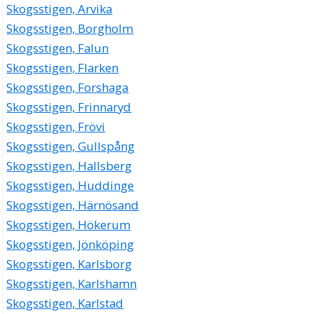
Skogsstigen, Arvika
Skogsstigen, Borgholm
Skogsstigen, Falun
Skogsstigen, Flarken
Skogsstigen, Forshaga
Skogsstigen, Frinnaryd
Skogsstigen, Frövi
Skogsstigen, Gullspång
Skogsstigen, Hallsberg
Skogsstigen, Huddinge
Skogsstigen, Härnösand
Skogsstigen, Hökerum
Skogsstigen, Jönköping
Skogsstigen, Karlsborg
Skogsstigen, Karlshamn
Skogsstigen, Karlstad