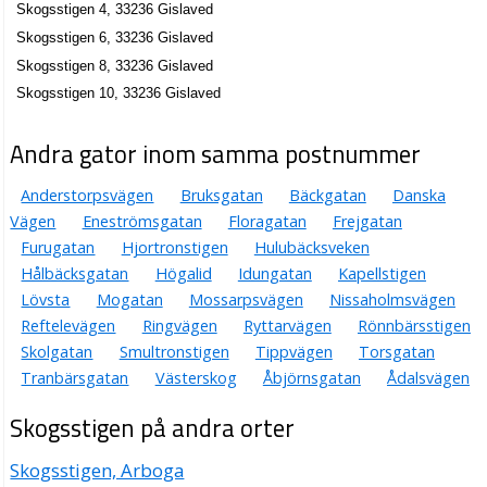
Skogsstigen 4, 33236 Gislaved
Skogsstigen 6, 33236 Gislaved
Skogsstigen 8, 33236 Gislaved
Skogsstigen 10, 33236 Gislaved
Andra gator inom samma postnummer
Anderstorpsvägen
Bruksgatan
Bäckgatan
Danska
Vägen
Eneströmsgatan
Floragatan
Frejgatan
Furugatan
Hjortronstigen
Hulubäcksveken
Hålbäcksgatan
Högalid
Idungatan
Kapellstigen
Lövsta
Mogatan
Mossarpsvägen
Nissaholmsvägen
Reftelevägen
Ringvägen
Ryttarvägen
Rönnbärsstigen
Skolgatan
Smultronstigen
Tippvägen
Torsgatan
Tranbärsgatan
Västerskog
Åbjörnsgatan
Ådalsvägen
Skogsstigen på andra orter
Skogsstigen, Arboga