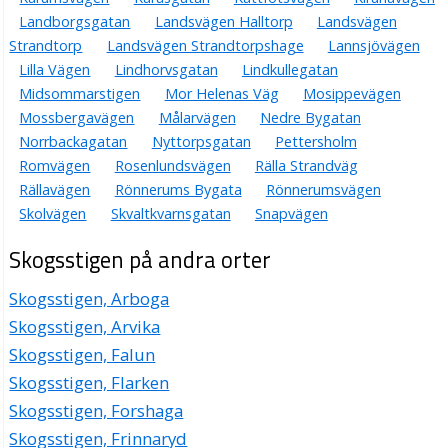
Landborgsgatan
Landsvägen Halltorp
Landsvägen
Strandtorp
Landsvägen Strandtorpshage
Lannsjövägen
Lilla Vägen
Lindhorvsgatan
Lindkullegatan
Midsommarstigen
Mor Helenas Väg
Mosippevägen
Mossbergavägen
Målarvägen
Nedre Bygatan
Norrbackagatan
Nyttorpsgatan
Pettersholm
Romvägen
Rosenlundsvägen
Rälla Strandväg
Rällavägen
Rönnerums Bygata
Rönnerumsvägen
Skolvägen
Skvaltkvarnsgatan
Snapvägen
Skogsstigen på andra orter
Skogsstigen, Arboga
Skogsstigen, Arvika
Skogsstigen, Falun
Skogsstigen, Flarken
Skogsstigen, Forshaga
Skogsstigen, Frinnaryd