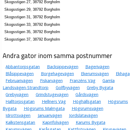
Skogsstigen 27, 38792 Borgholm
Skogsstigen 29, 38792 Borgholm
Skogsstigen 31, 38792 Borgholm
Skogsstigen 33, 38792 Borgholm
Skogsstigen 35, 38792 Borgholm
Skogsstigen 37, 38792 Borgholm
Andra gator inom samma postnummer
Abbantorpsgatan
Backsippevägen
Bagerivägen
Blåsippevägen
Borgehagevägen
Ekerumsvägen
Ekhaga
Februarivägen
Fiskarvägen
Franzéns Väg
Gamla
Landsvägen-Strandtorp
Golfbyvägen
Greby Bygata
Grebyvägen
Grindstugevägen
Gårdsvägen
Halltorpsgatan
Hellners Väg
Höghällsgatan
Högsrums
Bygata
Högsrums Malmgata
Högsrumsvägen
Idrottsvägen
Januarivägen
Jordslätavägen
Kalkstensgatan
Kaprifolvägen
Karums Bygata
Karumsvägen
Karåsgatan
Kattfotsvägen
Kirunavägen