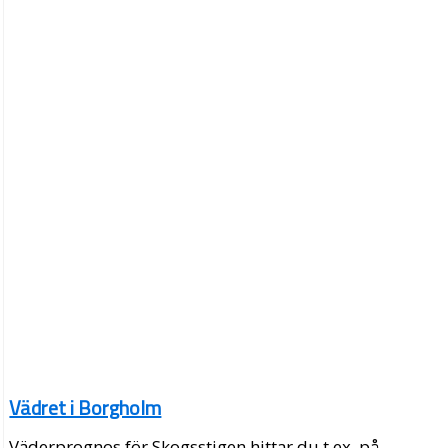
Vädret i Borgholm
Väderprognos för Skogsstigen hittar du t.ex. på