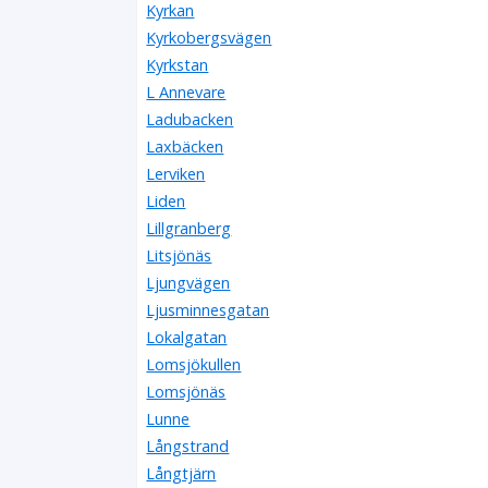
Kyrkan
Kyrkobergsvägen
Kyrkstan
L Annevare
Ladubacken
Laxbäcken
Lerviken
Liden
Lillgranberg
Litsjönäs
Ljungvägen
Ljusminnesgatan
Lokalgatan
Lomsjökullen
Lomsjönäs
Lunne
Långstrand
Långtjärn