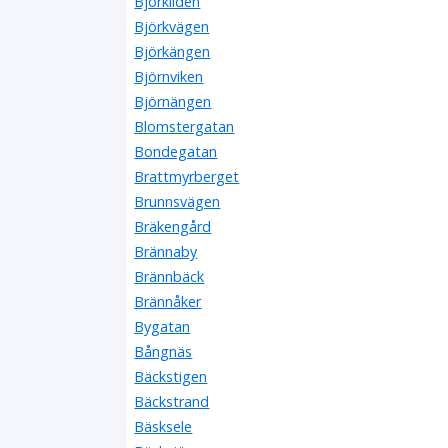
Björkliden
Björkvägen
Björkängen
Björnviken
Björnängen
Blomstergatan
Bondegatan
Brattmyrberget
Brunnsvägen
Bräkengård
Brännaby
Brännbäck
Brännåker
Bygatan
Bångnäs
Bäckstigen
Bäckstrand
Bäsksele