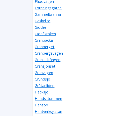
Fäbovägen
Föreningsgatan
Gammelbränna
Gaskelite
Giddes
Gideåkroken
Granbacka
Granberget
Granbergsvägen
Grankulltången
Gransjöriset
Granvägen
Grundsjö
Gråtanliden
Hacksjö
Handsktummen
Hansbo
Hantverksgatan