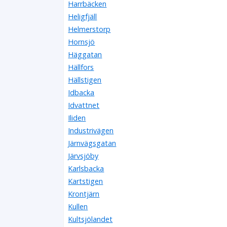
Harrbäcken
Heligfjäll
Helmerstorp
Hornsjö
Häggatan
Hällfors
Hällstigen
Idbacka
Idvattnet
Iliden
Industrivägen
Järnvägsgatan
Järvsjöby
Karlsbacka
Kartstigen
Krontjärn
Kullen
Kultsjölandet