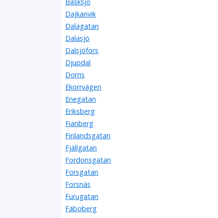
Bäsksjö
Dajkanvik
Dalagatan
Dalasjö
Dalsjöfors
Djupdal
Dorris
Ekorrvägen
Enegatan
Eriksberg
Fianberg
Finlandsgatan
Fjällgatan
Fordonsgatan
Forsgatan
Forsnäs
Furugatan
Fäboberg