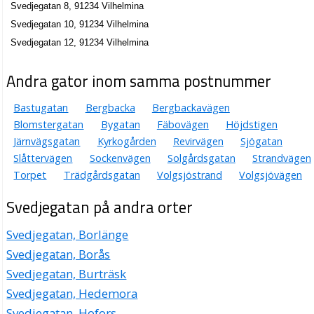
Svedjegatan 8, 91234 Vilhelmina
Svedjegatan 10, 91234 Vilhelmina
Svedjegatan 12, 91234 Vilhelmina
Andra gator inom samma postnummer
Bastugatan
Bergbacka
Bergbackavägen
Blomstergatan
Bygatan
Fäbovägen
Höjdstigen
Järnvägsgatan
Kyrkogården
Revirvägen
Sjögatan
Slåttervägen
Sockenvägen
Solgårdsgatan
Strandvägen
Torpet
Trädgårdsgatan
Volgsjöstrand
Volgsjövägen
Svedjegatan på andra orter
Svedjegatan, Borlänge
Svedjegatan, Borås
Svedjegatan, Burträsk
Svedjegatan, Hedemora
Svedjegatan, Hofors