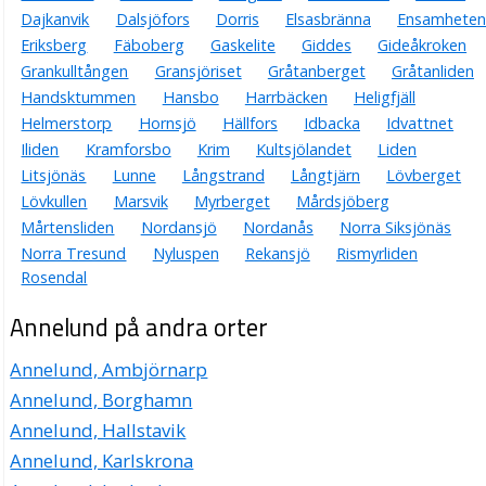
Dajkanvik
Dalsjöfors
Dorris
Elsasbränna
Ensamhete
Eriksberg
Fäboberg
Gaskelite
Giddes
Gideåkroken
Grankulltången
Gransjöriset
Gråtanberget
Gråtanliden
Handsktummen
Hansbo
Harrbäcken
Heligfjäll
Helmerstorp
Hornsjö
Hällfors
Idbacka
Idvattnet
Iliden
Kramforsbo
Krim
Kultsjölandet
Liden
Litsjönäs
Lunne
Långstrand
Långtjärn
Lövberget
Lövkullen
Marsvik
Myrberget
Mårdsjöberg
Mårtensliden
Nordansjö
Nordanås
Norra Siksjönäs
Norra Tresund
Nyluspen
Rekansjö
Rismyrliden
Rosendal
Annelund på andra orter
Annelund, Ambjörnarp
Annelund, Borghamn
Annelund, Hallstavik
Annelund, Karlskrona