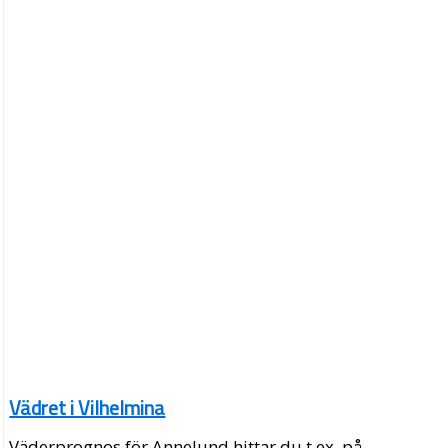
Vädret i Vilhelmina
Väderprognos för Annelund hittar du t.ex. på