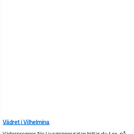
Vädret i Vilhelmina
Väderprognos för Ljusminnesgatan hittar du t.ex. på