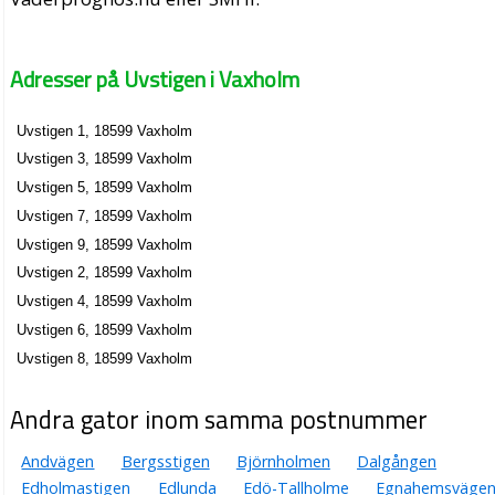
Adresser på Uvstigen i Vaxholm
Uvstigen 1, 18599 Vaxholm
Uvstigen 3, 18599 Vaxholm
Uvstigen 5, 18599 Vaxholm
Uvstigen 7, 18599 Vaxholm
Uvstigen 9, 18599 Vaxholm
Uvstigen 2, 18599 Vaxholm
Uvstigen 4, 18599 Vaxholm
Uvstigen 6, 18599 Vaxholm
Uvstigen 8, 18599 Vaxholm
Andra gator inom samma postnummer
Andvägen
Bergsstigen
Björnholmen
Dalgången
Edholmastigen
Edlunda
Edö-Tallholme
Egnahemsväge