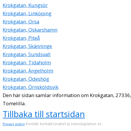
Krokgatan, Kungsör
Krokgatan, Linköping
Krokgatan, Orsa
Krokgatan, Oskarshamn
Krokgatan, Piteå
Krokgatan, Skänninge
Krokgatan, Sundsvall
Krokgatan, Tidaholm
Krokgatan, Ängelholm
Krokgatan, Ödeshög
Krokgatan, Örnsköldsvik
Den här sidan samlar information om Krokgatan, 27336
Tomelilla.
Tillbaka till startsidan
Kontakt: kontakt (snabel-a) svenskaplatser.se
Privacy policy