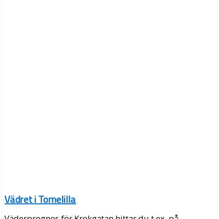
Vädret i Tomelilla
Väderprognos för Krokgatan hittar du t.ex. på