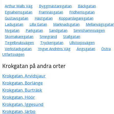
Arthur Walls Väg
Byggmästaregatan
Bäckgatan
Egnahemsgatan
Framnäsgatan
Fridhemsgatan
Gustavsgatan
Hästgatan
Kopparslagaregatan
Ladugatan
Lilla Gatan
Marknadsgatan
Mellanvägsgata
Nygatan
Parkgatan
Sandgatan
Simrishamnsvägen
Skomakaregatan
Smegränd
Stallgatan
Tegelbruksvägen
Tryckerigatan
Ullstorpsvägen
Verkstadsgatan
Yngve Andréns Väg
Ängsgatan
Östra
Utfartsvägen
Krokgatan på andra orter
Krokgatan, Arvidsjaur
Krokgatan, Borlänge
Krokgatan, Burträsk
Krokgatan, Höör
Krokgatan, Iggesund
Krokgatan, Järbo