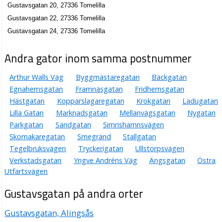
Gustavsgatan 20, 27336 Tomelilla
Gustavsgatan 22, 27336 Tomelilla
Gustavsgatan 24, 27336 Tomelilla
Andra gator inom samma postnummer
Arthur Walls Väg
Byggmästaregatan
Bäckgatan
Egnahemsgatan
Framnäsgatan
Fridhemsgatan
Hästgatan
Kopparslagaregatan
Krokgatan
Ladugatan
Lilla Gatan
Marknadsgatan
Mellanvägsgatan
Nygatan
Parkgatan
Sandgatan
Simrishamnsvägen
Skomakaregatan
Smegränd
Stallgatan
Tegelbruksvägen
Tryckerigatan
Ullstorpsvägen
Verkstadsgatan
Yngve Andréns Väg
Ängsgatan
Östra
Utfartsvägen
Gustavsgatan på andra orter
Gustavsgatan, Alingsås