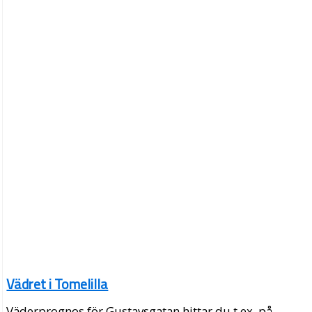
Vädret i Tomelilla
Väderprognos för Gustavsgatan hittar du t.ex. på