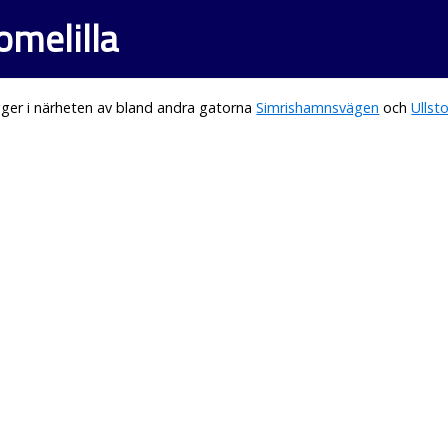
omelilla
ger i närheten av bland andra gatorna
Simrishamnsvägen
och
Ullst