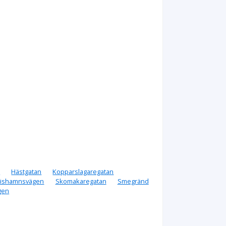
n
Hästgatan
Kopparslagaregatan
rishamnsvägen
Skomakaregatan
Smegränd
gen