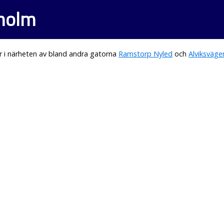
aholm
r i närheten av bland andra gatorna
Ramstorp Nyled
och
Alviksväge