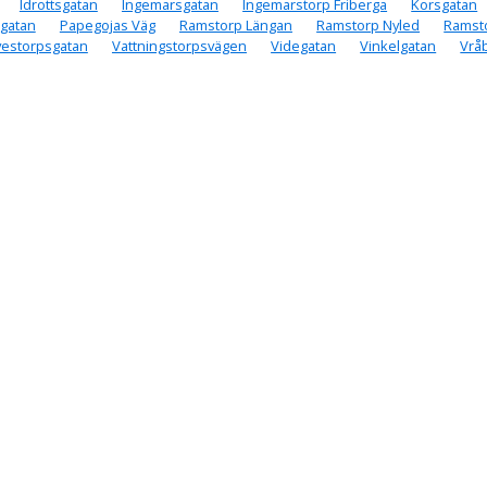
Idrottsgatan
Ingemarsgatan
Ingemarstorp Friberga
Korsgatan
gatan
Papegojas Väg
Ramstorp Längan
Ramstorp Nyled
Ramst
vestorpsgatan
Vattningstorpsvägen
Videgatan
Vinkelgatan
Vrå