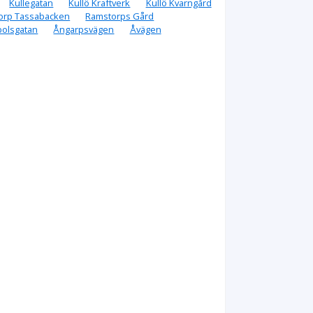
Kullegatan
Kullö Kraftverk
Kullö Kvarngård
orp Tassabacken
Ramstorps Gård
bolsgatan
Ångarpsvägen
Åvägen