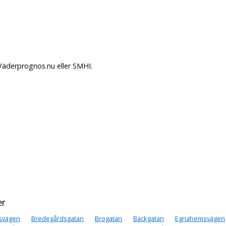
Väderprognos.nu eller SMHI.
er
ksvägen
Bredegårdsgatan
Brogatan
Bäckgatan
Egnahemsvägen