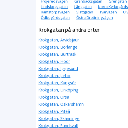
Fröjeredsvägen
Granbacksgatan
Grengatan
Lindskogsgatan
Långgatan
Norra Kyrkogårds
Ramstorpsvägen
Slättgatan
Tvärvägen
Ul
Ödbogårdsgatan
Östra Drottningvägen
Krokgatan på andra orter
Krokgatan, Arvidsjaur
Krokgatan, Borlänge
Krokgatan, Burträsk
Krokgatan, Höör
Krokgatan, Iggesund
Krokgatan, Järbo
Krokgatan, Kungsör
Krokgatan, Linköping
Krokgatan, Orsa
Krokgatan, Oskarshamn
Krokgatan, Piteå
Krokgatan, Skänninge
Krokgatan, Sundsvall