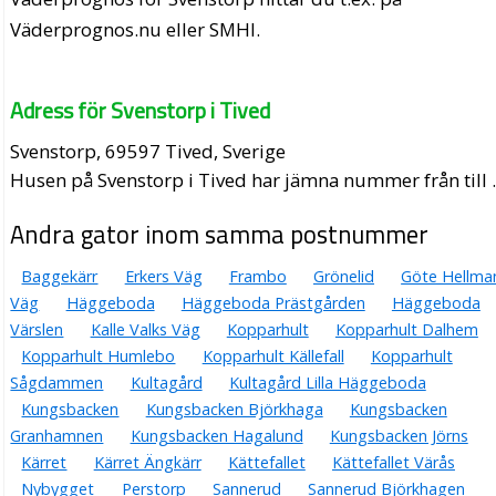
Väderprognos.nu eller SMHI.
Adress för Svenstorp i Tived
Svenstorp, 69597 Tived, Sverige
Husen på Svenstorp i Tived har jämna nummer från till 
Andra gator inom samma postnummer
Baggekärr
Erkers Väg
Frambo
Grönelid
Göte Hellma
Väg
Häggeboda
Häggeboda Prästgården
Häggeboda
Värslen
Kalle Valks Väg
Kopparhult
Kopparhult Dalhem
Kopparhult Humlebo
Kopparhult Källefall
Kopparhult
Sågdammen
Kultagård
Kultagård Lilla Häggeboda
Kungsbacken
Kungsbacken Björkhaga
Kungsbacken
Granhamnen
Kungsbacken Hagalund
Kungsbacken Jörns
Kärret
Kärret Ängkärr
Kättefallet
Kättefallet Värås
Nybygget
Perstorp
Sannerud
Sannerud Björkhagen