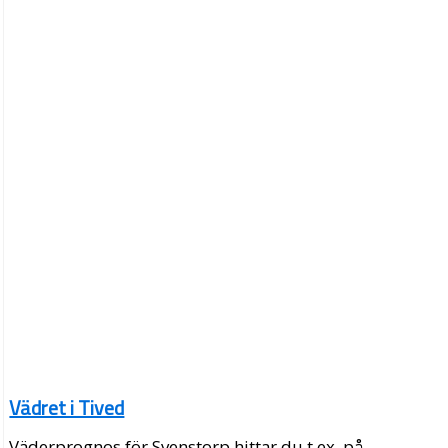
Vädret i Tived
Väderprognos för Svenstorp hittar du t.ex. på