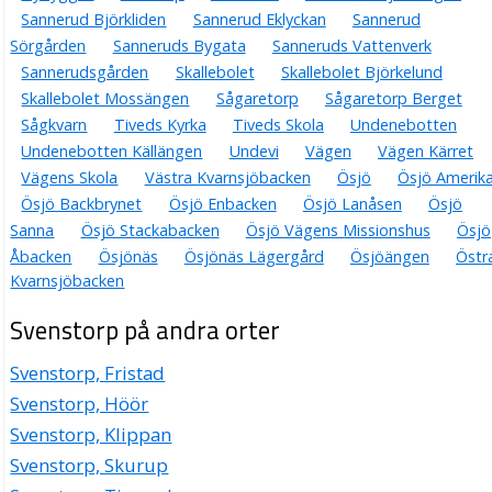
Sannerud Björkliden
Sannerud Eklyckan
Sannerud
Sörgården
Sanneruds Bygata
Sanneruds Vattenverk
Sannerudsgården
Skallebolet
Skallebolet Björkelund
Skallebolet Mossängen
Sågaretorp
Sågaretorp Berget
Sågkvarn
Tiveds Kyrka
Tiveds Skola
Undenebotten
Undenebotten Källängen
Undevi
Vägen
Vägen Kärret
Vägens Skola
Västra Kvarnsjöbacken
Ösjö
Ösjö Amerik
Ösjö Backbrynet
Ösjö Enbacken
Ösjö Lanåsen
Ösjö
Sanna
Ösjö Stackabacken
Ösjö Vägens Missionshus
Ösjö
Åbacken
Ösjönäs
Ösjönäs Lägergård
Ösjöängen
Östr
Kvarnsjöbacken
Svenstorp på andra orter
Svenstorp, Fristad
Svenstorp, Höör
Svenstorp, Klippan
Svenstorp, Skurup