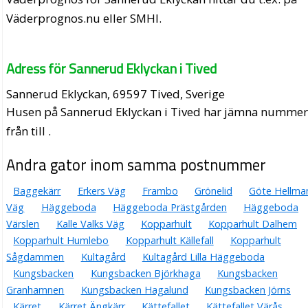
Väderprognos.nu eller SMHI.
Adress för Sannerud Eklyckan i Tived
Sannerud Eklyckan, 69597 Tived, Sverige
Husen på Sannerud Eklyckan i Tived har jämna numme
från till .
Andra gator inom samma postnummer
Baggekärr
Erkers Väg
Frambo
Grönelid
Göte Hellma
Väg
Häggeboda
Häggeboda Prästgården
Häggeboda
Värslen
Kalle Valks Väg
Kopparhult
Kopparhult Dalhem
Kopparhult Humlebo
Kopparhult Källefall
Kopparhult
Sågdammen
Kultagård
Kultagård Lilla Häggeboda
Kungsbacken
Kungsbacken Björkhaga
Kungsbacken
Granhamnen
Kungsbacken Hagalund
Kungsbacken Jörns
Kärret
Kärret Ängkärr
Kättefallet
Kättefallet Värås