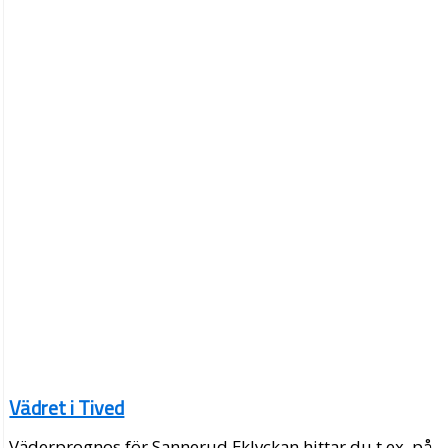
Vädret i Tived
Väderprognos för Sannerud Eklyckan hittar du t.ex. på