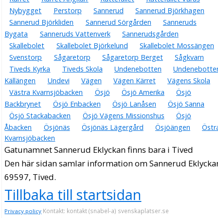
Nybygget
Perstorp
Sannerud
Sannerud Björkhagen
Sannerud Björkliden
Sannerud Sörgården
Sanneruds
Bygata
Sanneruds Vattenverk
Sannerudsgården
Skallebolet
Skallebolet Björkelund
Skallebolet Mossängen
Svenstorp
Sågaretorp
Sågaretorp Berget
Sågkvarn
Tiveds Kyrka
Tiveds Skola
Undenebotten
Undenebotte
Källängen
Undevi
Vägen
Vägen Kärret
Vägens Skola
Västra Kvarnsjöbacken
Ösjö
Ösjö Amerika
Ösjö
Backbrynet
Ösjö Enbacken
Ösjö Lanåsen
Ösjö Sanna
Ösjö Stackabacken
Ösjö Vägens Missionshus
Ösjö
Åbacken
Ösjönäs
Ösjönäs Lägergård
Ösjöängen
Östr
Kvarnsjöbacken
Gatunamnet Sannerud Eklyckan finns bara i Tived
Den här sidan samlar information om Sannerud Eklycka
69597, Tived.
Tillbaka till startsidan
Kontakt: kontakt (snabel-a) svenskaplatser.se
Privacy policy