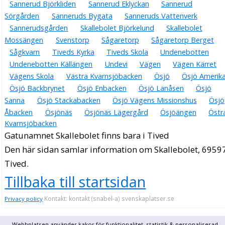
Sannerud Björkliden
Sannerud Eklyckan
Sannerud
Sörgården
Sanneruds Bygata
Sanneruds Vattenverk
Sannerudsgården
Skallebolet Björkelund
Skallebolet
Mossängen
Svenstorp
Sågaretorp
Sågaretorp Berget
Sågkvarn
Tiveds Kyrka
Tiveds Skola
Undenebotten
Undenebotten Källängen
Undevi
Vägen
Vägen Kärret
Vägens Skola
Västra Kvarnsjöbacken
Ösjö
Ösjö Amerik
Ösjö Backbrynet
Ösjö Enbacken
Ösjö Lanåsen
Ösjö
Sanna
Ösjö Stackabacken
Ösjö Vägens Missionshus
Ösjö
Åbacken
Ösjönäs
Ösjönäs Lägergård
Ösjöängen
Östr
Kvarnsjöbacken
Gatunamnet Skallebolet finns bara i Tived
Den här sidan samlar information om Skallebolet, 6959
Tived.
Tillbaka till startsidan
Kontakt: kontakt (snabel-a) svenskaplatser.se
Privacy policy
Webbplatsen använder kakor för funktionalitet, statistik & personaliserad