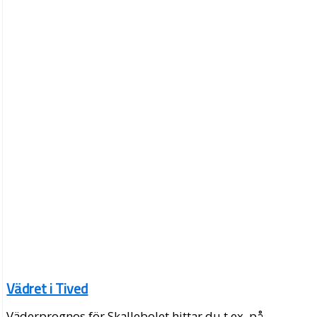
Vädret i Tived
Väderprognos för Skallebolet hittar du t.ex. på