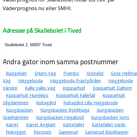
Väderprognos.nu eller SMHI.
Adresser på Skallebolet i Tived
Skallebolet 2, 69597 Tived
Andra gator inom samma postnummer
Baggekärr
Erkers Väg
Frambo
Grönelid
Göte Hellma
Väg
Häggeboda
Häggeboda Prästgården
Häggeboda
Värslen
Kalle Valks Väg
Kopparhult
Kopparhult Dalhem
Kopparhult Humlebo
Kopparhult Källefall
Kopparhult
Sågdammen
Kultagård
Kultagård Lilla Häggeboda
Kungsbacken
Kungsbacken Björkhaga
Kungsbacken
Granhamnen
Kungsbacken Hagalund
Kungsbacken Jörns
Kärret
Kärret Ängkärr
Kättefallet
Kättefallet Värås
Nybygget
Perstorp
Sannerud
Sannerud Björkhagen