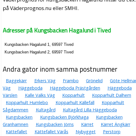
på Väderprognos.nu eller SMHI.
Adresser på Kungsbacken Hagalund i Tived
Kungsbacken Hagalund 1, 69597 Tived
Kungsbacken Hagalund 2, 69597 Tived
Andra gator inom samma postnummer
Baggekärr
Erkers Väg
Frambo
Grönelid
Göte Hellma
Väg
Häggeboda
Häggeboda Prästgården
Häggeboda
Värslen
Kalle Valks Väg
Kopparhult
Kopparhult Dalhem
Kopparhult Humlebo
Kopparhult Källefall
Kopparhult
Sågdammen
Kultagård
Kultagård Lilla Häggeboda
Kungsbacken
Kungsbacken Björkhaga
Kungsbacken
Granhamnen
Kungsbacken Jörns
Kärret
Kärret Ängkärr
Kättefallet
Kättefallet Värås
Nybygget
Perstorp