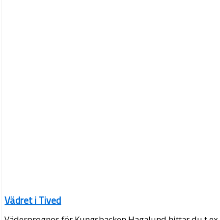
Vädret i Tived
Väderprognos för Kungsbacken Hagalund hittar du t.ex