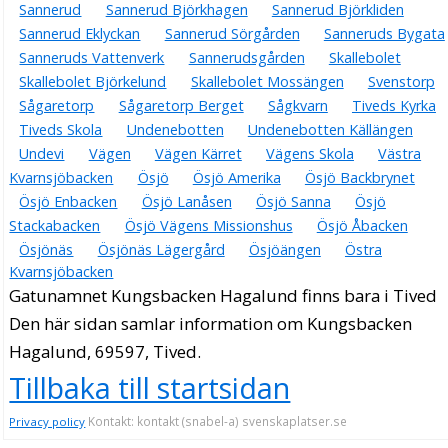
Sannerud
Sannerud Björkhagen
Sannerud Björkliden
Sannerud Eklyckan
Sannerud Sörgården
Sanneruds Bygata
Sanneruds Vattenverk
Sannerudsgården
Skallebolet
Skallebolet Björkelund
Skallebolet Mossängen
Svenstorp
Sågaretorp
Sågaretorp Berget
Sågkvarn
Tiveds Kyrka
Tiveds Skola
Undenebotten
Undenebotten Källängen
Undevi
Vägen
Vägen Kärret
Vägens Skola
Västra
Kvarnsjöbacken
Ösjö
Ösjö Amerika
Ösjö Backbrynet
Ösjö Enbacken
Ösjö Lanåsen
Ösjö Sanna
Ösjö
Stackabacken
Ösjö Vägens Missionshus
Ösjö Åbacken
Ösjönäs
Ösjönäs Lägergård
Ösjöängen
Östra
Kvarnsjöbacken
Gatunamnet Kungsbacken Hagalund finns bara i Tived
Den här sidan samlar information om Kungsbacken
Hagalund, 69597, Tived.
Tillbaka till startsidan
Kontakt: kontakt (snabel-a) svenskaplatser.se
Privacy policy