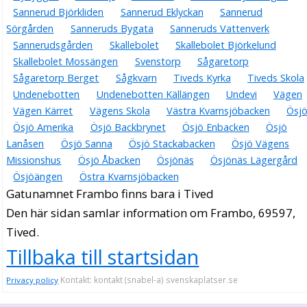
Sannerud Björkliden
Sannerud Eklyckan
Sannerud
Sörgården
Sanneruds Bygata
Sanneruds Vattenverk
Sannerudsgården
Skallebolet
Skallebolet Björkelund
Skallebolet Mossängen
Svenstorp
Sågaretorp
Sågaretorp Berget
Sågkvarn
Tiveds Kyrka
Tiveds Skola
Undenebotten
Undenebotten Källängen
Undevi
Vägen
Vägen Kärret
Vägens Skola
Västra Kvarnsjöbacken
Ösj
Ösjö Amerika
Ösjö Backbrynet
Ösjö Enbacken
Ösjö
Lanåsen
Ösjö Sanna
Ösjö Stackabacken
Ösjö Vägens
Missionshus
Ösjö Åbacken
Ösjönäs
Ösjönäs Lägergård
Ösjöängen
Östra Kvarnsjöbacken
Gatunamnet Frambo finns bara i Tived
Den här sidan samlar information om Frambo, 69597,
Tived.
Tillbaka till startsidan
Kontakt: kontakt (snabel-a) svenskaplatser.se
Privacy policy