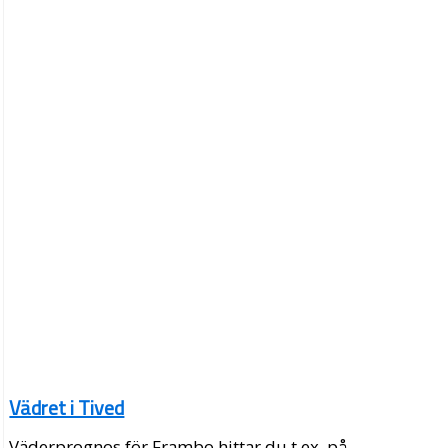
Vädret i Tived
Väderprognos för Frambo hittar du t.ex. på