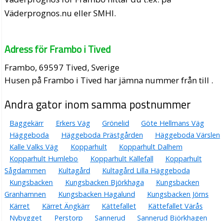
Väderprognos.nu eller SMHI.
Adress för Frambo i Tived
Frambo, 69597 Tived, Sverige
Husen på Frambo i Tived har jämna nummer från till .
Andra gator inom samma postnummer
Baggekärr
Erkers Väg
Grönelid
Göte Hellmans Väg
Häggeboda
Häggeboda Prästgården
Häggeboda Värslen
Kalle Valks Väg
Kopparhult
Kopparhult Dalhem
Kopparhult Humlebo
Kopparhult Källefall
Kopparhult
Sågdammen
Kultagård
Kultagård Lilla Häggeboda
Kungsbacken
Kungsbacken Björkhaga
Kungsbacken
Granhamnen
Kungsbacken Hagalund
Kungsbacken Jörns
Kärret
Kärret Ängkärr
Kättefallet
Kättefallet Värås
Nybygget
Perstorp
Sannerud
Sannerud Björkhagen