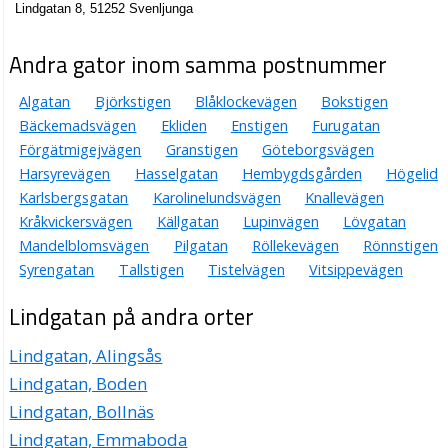
Lindgatan 8, 51252 Svenljunga
Andra gator inom samma postnummer
Algatan
Björkstigen
Blåklockevägen
Bokstigen
Bäckemadsvägen
Ekliden
Enstigen
Furugatan
Förgätmigejvägen
Granstigen
Göteborgsvägen
Harsyrevägen
Hasselgatan
Hembygdsgården
Högelid
Karlsbergsgatan
Karolinelundsvägen
Knallevägen
Kråkvickersvägen
Källgatan
Lupinvägen
Lövgatan
Mandelblomsvägen
Pilgatan
Röllekevägen
Rönnstigen
Syrengatan
Tallstigen
Tistelvägen
Vitsippevägen
Lindgatan på andra orter
Lindgatan, Alingsås
Lindgatan, Boden
Lindgatan, Bollnäs
Lindgatan, Emmaboda