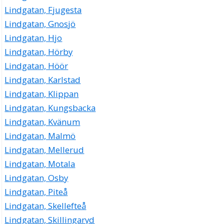
Lindgatan, Fjugesta
Lindgatan, Gnosjö
Lindgatan, Hjo
Lindgatan, Hörby
Lindgatan, Höör
Lindgatan, Karlstad
Lindgatan, Klippan
Lindgatan, Kungsbacka
Lindgatan, Kvänum
Lindgatan, Malmö
Lindgatan, Mellerud
Lindgatan, Motala
Lindgatan, Osby
Lindgatan, Piteå
Lindgatan, Skellefteå
Lindgatan, Skillingaryd