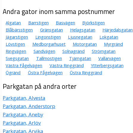
Andra gator inom samma postnummer
Algatan
Barrstigen
Basvägen
Björkstigen
Blåbärsstigen
Gränsgatan
Helagsgatan
Härjedalsgatan
Jägarstigen
Lingonstigen
Ljusnegatan
Lokgatan
Lövstigen
Medborgarhuset
Motorgatan
Myrgränd
Ringvägen
Sandvägen
Solnagränd
Strömgatan
Svegsgatan
Tallmostigen
Tjärngatan
Vallarvägen
Västra Fågelvägen
Västra Ringgränd
Ytterbergsgatan
Ögränd
Östra Fågelvägen
Östra Ringgränd
Parkgatan på andra orter
Parkgatan, Alvesta
Parkgatan, Anderstorp
Parkgatan, Aneby
Parkgatan, Arlöv
Parkgatan, Arvika