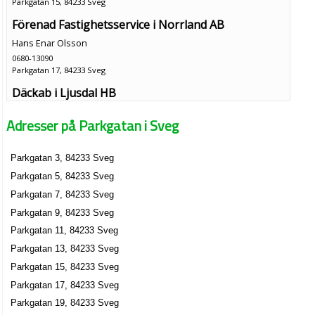
Parkgatan 15, 84233 Sveg
Förenad Fastighetsservice i Norrland AB
Hans Enar Olsson
0680-13090
Parkgatan 17, 84233 Sveg
Däckab i Ljusdal HB
Kjell Johan Knutsson
Adresser på Parkgatan i Sveg
Parkgatan 19, 84233 Sveg
Parkgatan 3, 84233 Sveg
Däckab i Sveg AB
Parkgatan 5, 84233 Sveg
Bo Ingemar Hedin
0680-714203
Parkgatan 7, 84233 Sveg
Parkgatan 19, 84233 Sveg
Parkgatan 9, 84233 Sveg
Sveg's Fotvård
Parkgatan 11, 84233 Sveg
Karin Pia Johanna Karlström
Parkgatan 13, 84233 Sveg
0680-10896
Parkgatan 15, 84233 Sveg
Parkgatan 7, 84233 Sveg
Parkgatan 17, 84233 Sveg
Parkgatan 19, 84233 Sveg