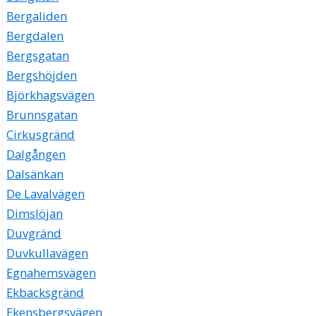
Bergaliden
Bergdalen
Bergsgatan
Bergshöjden
Björkhagsvägen
Brunnsgatan
Cirkusgränd
Dalgången
Dalsänkan
De Lavalvägen
Dimslöjan
Duvgränd
Duvkullavägen
Egnahemsvägen
Ekbacksgränd
Ekensbergsvägen