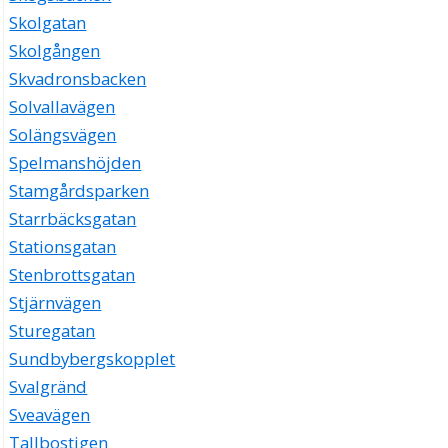
Skolgatan
Skolgången
Skvadronsbacken
Solvallavägen
Solängsvägen
Spelmanshöjden
Stamgårdsparken
Starrbäcksgatan
Stationsgatan
Stenbrottsgatan
Stjärnvägen
Sturegatan
Sundbybergskopplet
Svalgränd
Sveavägen
Tallbostigen