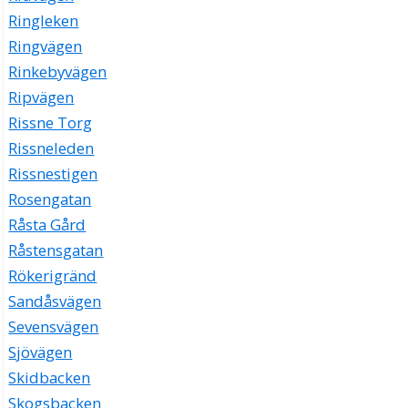
Ringleken
Ringvägen
Rinkebyvägen
Ripvägen
Rissne Torg
Rissneleden
Rissnestigen
Rosengatan
Råsta Gård
Råstensgatan
Rökerigränd
Sandåsvägen
Sevensvägen
Sjövägen
Skidbacken
Skogsbacken