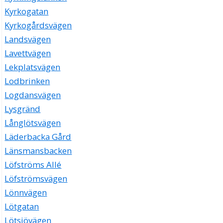
Kyrkogatan
Kyrkogårdsvägen
Landsvägen
Lavettvägen
Lekplatsvägen
Lodbrinken
Logdansvägen
Lysgränd
Långlötsvägen
Läderbacka Gård
Länsmansbacken
Löfströms Allé
Löfströmsvägen
Lönnvägen
Lötgatan
Lötsjövägen