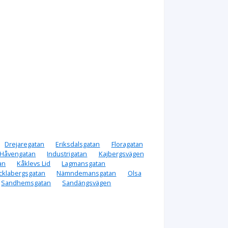
Drejaregatan
Eriksdalsgatan
Floragatan
Håvengatan
Industrigatan
Kajbergsvägen
an
Kåklevs Lid
Lagmansgatan
cklabergsgatan
Nämndemansgatan
Olsa
Sandhemsgatan
Sandängsvägen