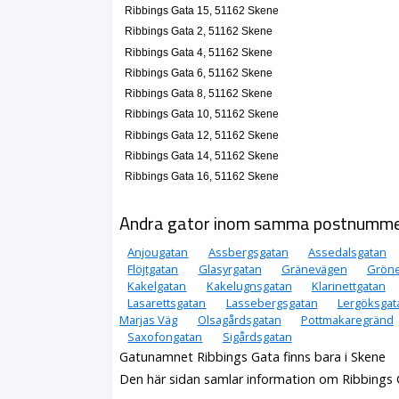
Ribbings Gata 15, 51162 Skene
Ribbings Gata 2, 51162 Skene
Ribbings Gata 4, 51162 Skene
Ribbings Gata 6, 51162 Skene
Ribbings Gata 8, 51162 Skene
Ribbings Gata 10, 51162 Skene
Ribbings Gata 12, 51162 Skene
Ribbings Gata 14, 51162 Skene
Ribbings Gata 16, 51162 Skene
Andra gator inom samma postnumm
Anjougatan
Assbergsgatan
Assedalsgatan
Flöjtgatan
Glasyrgatan
Gränevägen
Gröne
Kakelgatan
Kakelugnsgatan
Klarinettgatan
Lasarettsgatan
Lassebergsgatan
Lergöksgat
Marjas Väg
Olsagårdsgatan
Pottmakaregränd
Saxofongatan
Sigårdsgatan
Gatunamnet Ribbings Gata finns bara i Skene
Den här sidan samlar information om Ribbings 