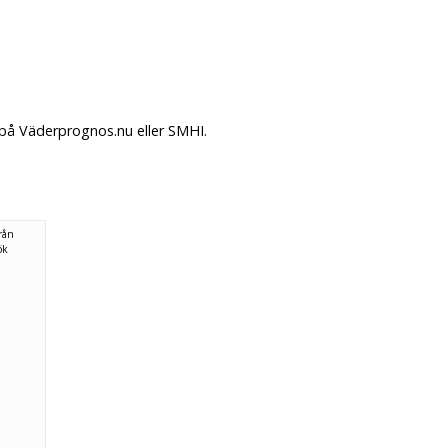
 på Väderprognos.nu eller SMHI.
rån
ök