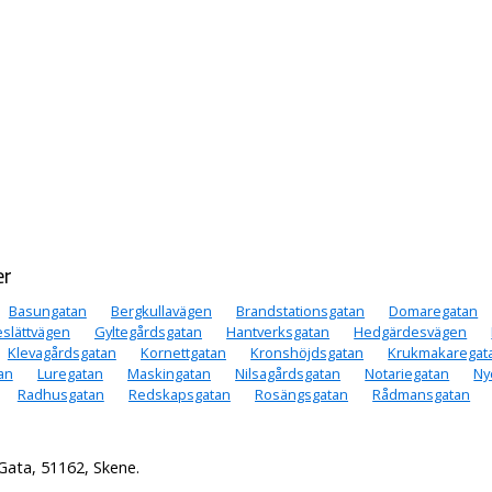
er
Basungatan
Bergkullavägen
Brandstationsgatan
Domaregatan
slättvägen
Gyltegårdsgatan
Hantverksgatan
Hedgärdesvägen
Klevagårdsgatan
Kornettgatan
Kronshöjdsgatan
Krukmakaregat
an
Luregatan
Maskingatan
Nilsagårdsgatan
Notariegatan
Ny
Radhusgatan
Redskapsgatan
Rosängsgatan
Rådmansgatan
Gata, 51162, Skene.