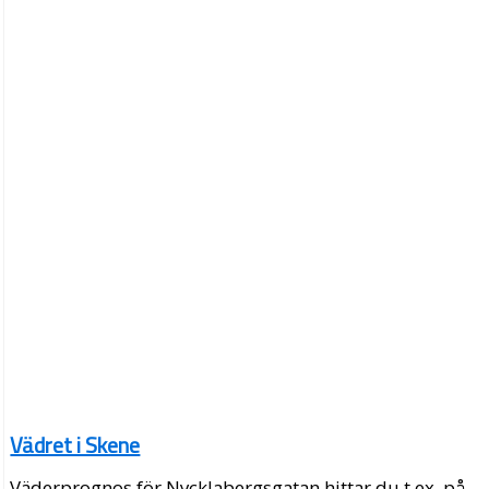
Vädret i Skene
Väderprognos för Nycklabergsgatan hittar du t.ex. på