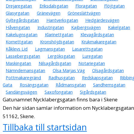
Drejaregatan
Eriksdalsgatan
Floragatan
Flöjtgatan
Glasyrgatan
Gränevägen
Gröneslättvägen
Gyltegårdsgatan
Hantverksgatan
Hedgärdesvägen
Håvengatan
Industrigatan
Kajbergsvägen
Kakelgatan
Kakelugnsgatan
Klarinettgatan
Klevagårdsgatan
Kornettgatan
Kronshöjdsgatan
Krukmakaregatan
Kåklevs Lid
Lagmansgatan
Lasarettsgatan
Lassebergsgatan
Lergöksgatan
Luregatan
Maskingatan
Nilsagårdsgatan
Notariegatan
Nämndemansgatan
Olsa Marjas Väg
Olsagårdsgatan
Pottmakaregränd
Radhusgatan
Redskapsgatan
Ribbin
Gata
Rosängsgatan
Rådmansgatan
Sandhemsgatan
Sandängsvägen
Saxofongatan
Sigårdsgatan
Gatunamnet Nycklabergsgatan finns bara i Skene
Den här sidan samlar information om Nycklabergsgatan
51162, Skene.
Tillbaka till startsidan