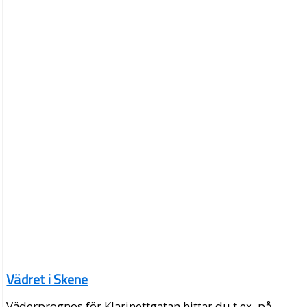
Vädret i Skene
Väderprognos för Klarinettgatan hittar du t.ex. på