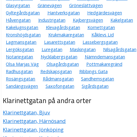
Glasyrgatan
Gränevägen
Gröneslättvägen
Gyltegårdsgatan
Hantverksgatan
Hedgärdesvägen
Håvengatan
Industrigatan
Kajbergsvägen
Kakelgatan
Kakelugnsgatan
Klevagårdsgatan
Kornettgatan
Kronshöjdsgatan
Krukmakaregatan
Kåklevs Lid
Lagmansgatan
Lasarettsgatan
Lassebergsgatan
Lergöksgatan
Luregatan
Maskingatan
Nilsagårdsgatan
Notariegatan
Nycklabergsgatan
Nämndemansgatan
Olsa Marjas Väg
Olsagårdsgatan
Pottmakaregränd
Radhusgatan
Redskapsgatan
Ribbings Gata
Rosängsgatan
Rådmansgatan
Sandhemsgatan
Sandängsvägen
Saxofongatan
Sigårdsgatan
Klarinettgatan på andra orter
Klarinettgatan, Bjuv
Klarinettgatan, Härnösand
Klarinettgatan, Jönköping