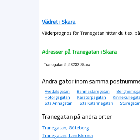
Vädret i Skara
Väderprognos för Tranegatan hittar du t.ex. p
Adresser på Tranegatan i Skara
Tranegatan 5, 53232 Skara
Andra gator inom samma postnumm
Avedalsgatan
Banmästaregatan
Berghemsga
Hötorgsgatan
Karstorpsgatan
Kinnekullegat
S:ta Annagatan
S:ta Katarinagatan
Sturegata
Tranegatan på andra orter
Tranegatan, Göteborg
Tranegatan, Landskrona