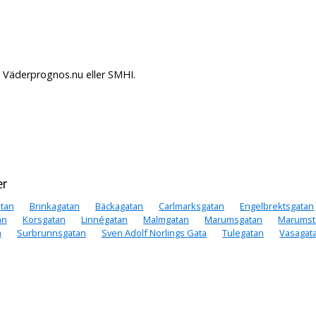
å Väderprognos.nu eller SMHI.
er
tan
Brinkagatan
Bäckagatan
Carlmarksgatan
Engelbrektsgatan
an
Korsgatan
Linnégatan
Malmgatan
Marumsgatan
Marumst
n
Surbrunnsgatan
Sven Adolf Norlings Gata
Tulegatan
Vasagat