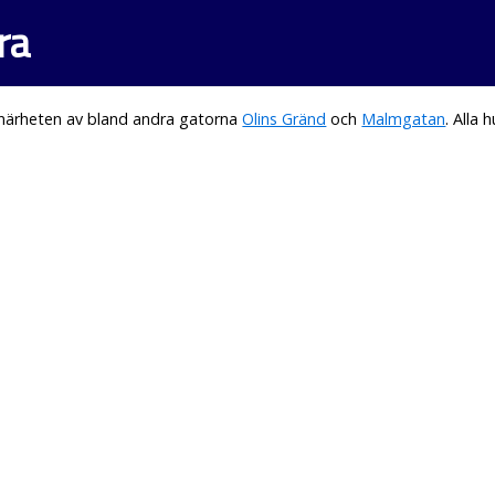
ra
 närheten av bland andra gatorna
Olins Gränd
och
Malmgatan
. Alla