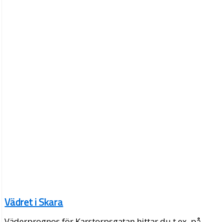
Vädret i Skara
Väderprognos för Karstorpsgatan hittar du t.ex. på