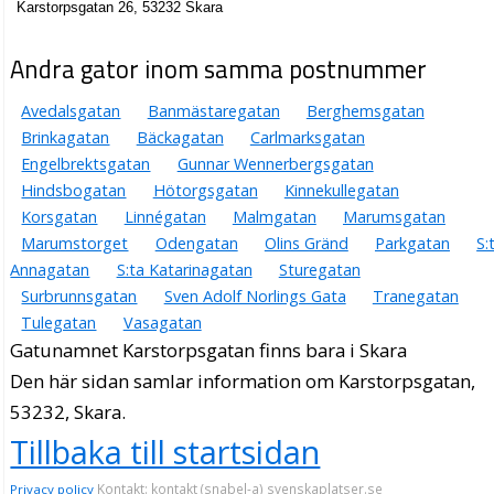
Karstorpsgatan 26, 53232 Skara
Andra gator inom samma postnummer
Avedalsgatan
Banmästaregatan
Berghemsgatan
Brinkagatan
Bäckagatan
Carlmarksgatan
Engelbrektsgatan
Gunnar Wennerbergsgatan
Hindsbogatan
Hötorgsgatan
Kinnekullegatan
Korsgatan
Linnégatan
Malmgatan
Marumsgatan
Marumstorget
Odengatan
Olins Gränd
Parkgatan
S:
Annagatan
S:ta Katarinagatan
Sturegatan
Surbrunnsgatan
Sven Adolf Norlings Gata
Tranegatan
Tulegatan
Vasagatan
Gatunamnet Karstorpsgatan finns bara i Skara
Den här sidan samlar information om Karstorpsgatan,
53232, Skara.
Tillbaka till startsidan
Kontakt: kontakt (snabel-a) svenskaplatser.se
Privacy policy