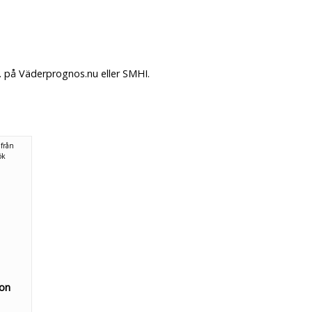
. på Väderprognos.nu eller SMHI.
 från
ök
son