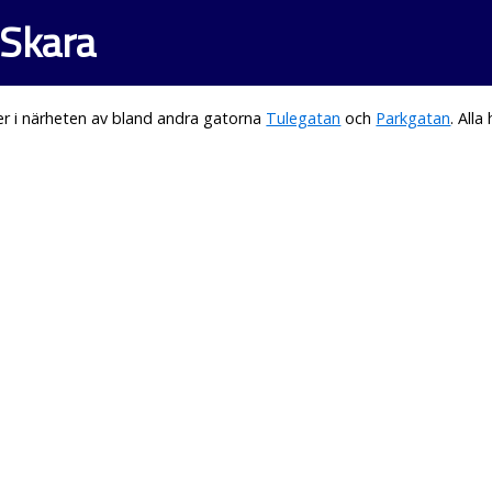
 Skara
r i närheten av bland andra gatorna
Tulegatan
och
Parkgatan
. All