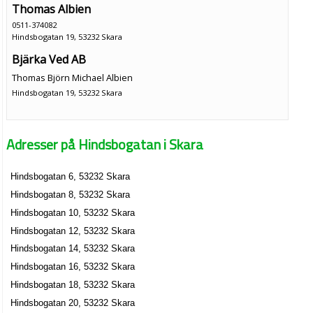
Thomas Albien
0511-374082
Hindsbogatan 19, 53232 Skara
Bjärka Ved AB
Thomas Björn Michael Albien
Hindsbogatan 19, 53232 Skara
Esildur Import AB
Adresser på Hindsbogatan i Skara
Thomas Björn Michael Albien
Hindsbogatan 19, 53232 Skara
Hindsbogatan 6, 53232 Skara
Hetho AB
Hindsbogatan 8, 53232 Skara
Thomas Björn Michael Albien
Hindsbogatan 10, 53232 Skara
0511-21666
Hindsbogatan 12, 53232 Skara
Hindsbogatan 19, 53232 Skara
Hindsbogatan 14, 53232 Skara
Stenberg BoK HB
Hindsbogatan 16, 53232 Skara
0511-12124
Hindsbogatan 18, 53232 Skara
Hindsbogatan 24, 53232 Skara
Hindsbogatan 20, 53232 Skara
AB Grönlunds Takfalsmaskin