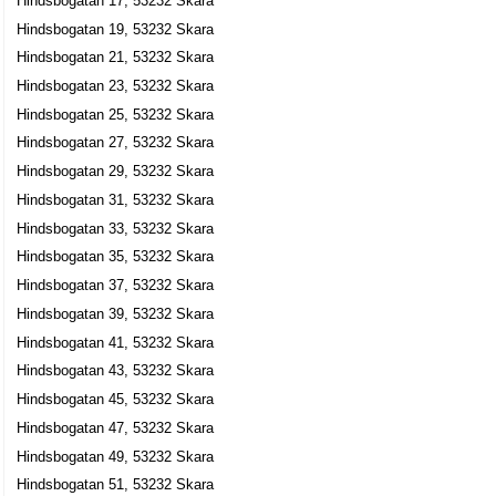
Hindsbogatan 17, 53232 Skara
BRF Heimdal
Hindsbogatan 19, 53232 Skara
Clas Erik Olsson
Hindsbogatan 21, 53232 Skara
0511-18743
Hindsbogatan 39 B, 53232 Skara
Hindsbogatan 23, 53232 Skara
Hindsbogatan 25, 53232 Skara
Conny Carl-Erik Josefsson
Hindsbogatan 27, 53232 Skara
0511-375401
Hindsbogatan 43 B Lgh 1002, 53232 Skara
Hindsbogatan 29, 53232 Skara
Restaurang Enjoy i Skara AB
Hindsbogatan 31, 53232 Skara
Kjell-Terje Engesvik
Hindsbogatan 33, 53232 Skara
0511-12520
Hindsbogatan 35, 53232 Skara
Hindsbogatan 6, 53232 Skara
Hindsbogatan 37, 53232 Skara
Tapetserarverkstaden Ingmari Blomqvist
Hindsbogatan 39, 53232 Skara
Ingmari Monika Blomqvist
Hindsbogatan 41, 53232 Skara
0511-15757
Hindsbogatan 43, 53232 Skara
Hindsbogatan 6 A Lgh 1202, 53232 Skara
Hindsbogatan 45, 53232 Skara
Hindsbogatan 47, 53232 Skara
Hindsbogatan 49, 53232 Skara
Hindsbogatan 51, 53232 Skara