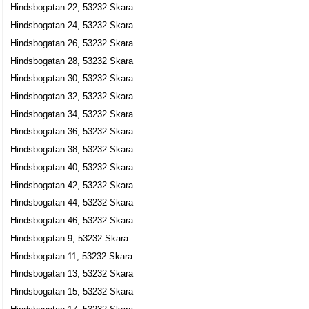
Hindsbogatan 22, 53232 Skara
Karl Malte Grönlund
Hindsbogatan 24, 53232 Skara
0511-347990
Hindsbogatan 26, 53232 Skara
Hindsbogatan 30 A, 53232 Skara
Hindsbogatan 28, 53232 Skara
LMJ Konsult & Jordbruk
Hindsbogatan 30, 53232 Skara
Lars Jörgen Malmenskog
Hindsbogatan 32, 53232 Skara
Hindsbogatan 32, 53232 Skara
Hindsbogatan 34, 53232 Skara
Helene Jungergård
Hindsbogatan 36, 53232 Skara
0511-16721
Hindsbogatan 38, 53232 Skara
Hindsbogatan 37 B Lgh 1001, 53232 Skara
Hindsbogatan 40, 53232 Skara
Cilo Systems
Hindsbogatan 42, 53232 Skara
Olov Magnus Bogren
Hindsbogatan 44, 53232 Skara
0511-371000
Hindsbogatan 46, 53232 Skara
Hindsbogatan 38, 53232 Skara
Hindsbogatan 9, 53232 Skara
Cilo Systems AB
Hindsbogatan 11, 53232 Skara
Olov Magnus Bogren
Hindsbogatan 13, 53232 Skara
Hindsbogatan 38, 53232 Skara
Hindsbogatan 15, 53232 Skara