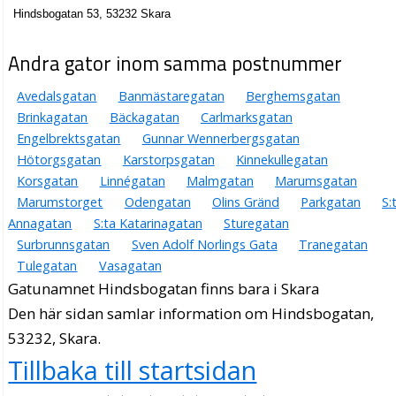
Hindsbogatan 53, 53232 Skara
Andra gator inom samma postnummer
Avedalsgatan
Banmästaregatan
Berghemsgatan
Brinkagatan
Bäckagatan
Carlmarksgatan
Engelbrektsgatan
Gunnar Wennerbergsgatan
Hötorgsgatan
Karstorpsgatan
Kinnekullegatan
Korsgatan
Linnégatan
Malmgatan
Marumsgatan
Marumstorget
Odengatan
Olins Gränd
Parkgatan
S:
Annagatan
S:ta Katarinagatan
Sturegatan
Surbrunnsgatan
Sven Adolf Norlings Gata
Tranegatan
Tulegatan
Vasagatan
Gatunamnet Hindsbogatan finns bara i Skara
Den här sidan samlar information om Hindsbogatan,
53232, Skara.
Tillbaka till startsidan