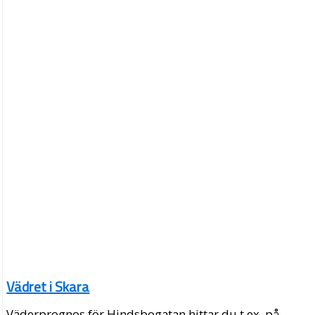
Vädret i Skara
Väderprognos för Hindsbogatan hittar du t.ex. på