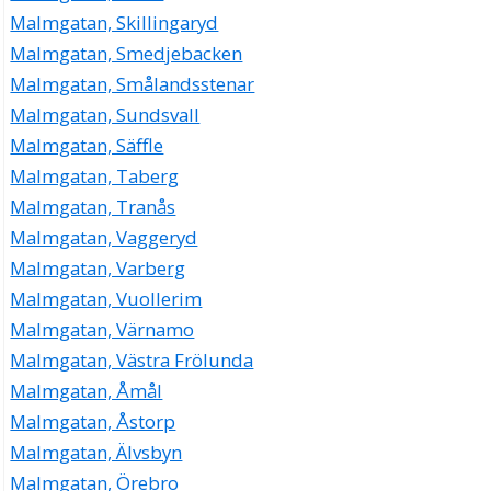
Malmgatan, Skillingaryd
Malmgatan, Smedjebacken
Malmgatan, Smålandsstenar
Malmgatan, Sundsvall
Malmgatan, Säffle
Malmgatan, Taberg
Malmgatan, Tranås
Malmgatan, Vaggeryd
Malmgatan, Varberg
Malmgatan, Vuollerim
Malmgatan, Värnamo
Malmgatan, Västra Frölunda
Malmgatan, Åmål
Malmgatan, Åstorp
Malmgatan, Älvsbyn
Malmgatan, Örebro