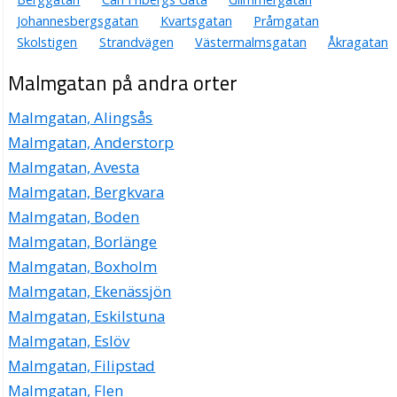
Johannesbergsgatan
Kvartsgatan
Pråmgatan
Skolstigen
Strandvägen
Västermalmsgatan
Åkragatan
Malmgatan på andra orter
Malmgatan, Alingsås
Malmgatan, Anderstorp
Malmgatan, Avesta
Malmgatan, Bergkvara
Malmgatan, Boden
Malmgatan, Borlänge
Malmgatan, Boxholm
Malmgatan, Ekenässjön
Malmgatan, Eskilstuna
Malmgatan, Eslöv
Malmgatan, Filipstad
Malmgatan, Flen