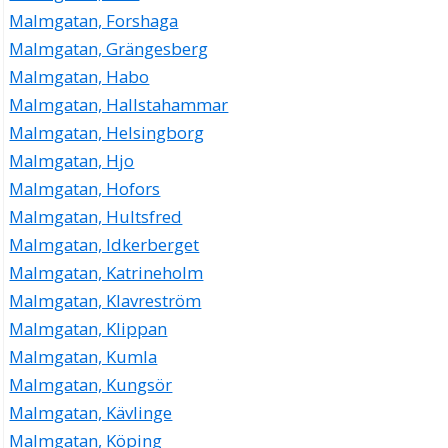
Malmgatan, Forshaga
Malmgatan, Grängesberg
Malmgatan, Habo
Malmgatan, Hallstahammar
Malmgatan, Helsingborg
Malmgatan, Hjo
Malmgatan, Hofors
Malmgatan, Hultsfred
Malmgatan, Idkerberget
Malmgatan, Katrineholm
Malmgatan, Klavreström
Malmgatan, Klippan
Malmgatan, Kumla
Malmgatan, Kungsör
Malmgatan, Kävlinge
Malmgatan, Köping