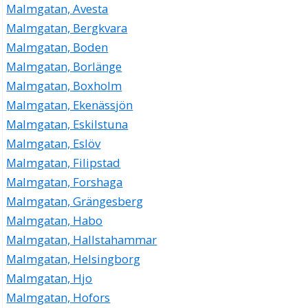
Malmgatan, Avesta
Malmgatan, Bergkvara
Malmgatan, Boden
Malmgatan, Borlänge
Malmgatan, Boxholm
Malmgatan, Ekenässjön
Malmgatan, Eskilstuna
Malmgatan, Eslöv
Malmgatan, Filipstad
Malmgatan, Forshaga
Malmgatan, Grängesberg
Malmgatan, Habo
Malmgatan, Hallstahammar
Malmgatan, Helsingborg
Malmgatan, Hjo
Malmgatan, Hofors