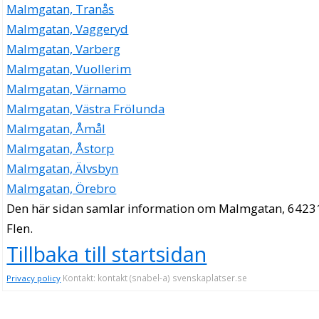
Malmgatan, Tranås
Malmgatan, Vaggeryd
Malmgatan, Varberg
Malmgatan, Vuollerim
Malmgatan, Värnamo
Malmgatan, Västra Frölunda
Malmgatan, Åmål
Malmgatan, Åstorp
Malmgatan, Älvsbyn
Malmgatan, Örebro
Den här sidan samlar information om Malmgatan, 6423
Flen.
Tillbaka till startsidan
Kontakt: kontakt (snabel-a) svenskaplatser.se
Privacy policy