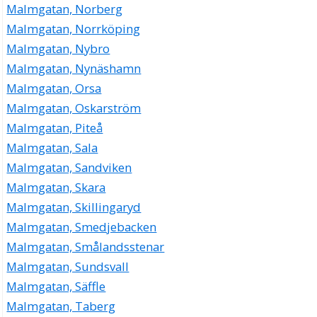
Malmgatan, Norberg
Malmgatan, Norrköping
Malmgatan, Nybro
Malmgatan, Nynäshamn
Malmgatan, Orsa
Malmgatan, Oskarström
Malmgatan, Piteå
Malmgatan, Sala
Malmgatan, Sandviken
Malmgatan, Skara
Malmgatan, Skillingaryd
Malmgatan, Smedjebacken
Malmgatan, Smålandsstenar
Malmgatan, Sundsvall
Malmgatan, Säffle
Malmgatan, Taberg