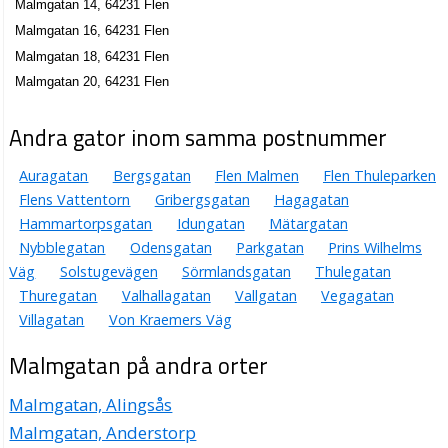
Malmgatan 14, 64231 Flen
Malmgatan 16, 64231 Flen
Malmgatan 18, 64231 Flen
Malmgatan 20, 64231 Flen
Andra gator inom samma postnummer
Auragatan
Bergsgatan
Flen Malmen
Flen Thuleparken
Flens Vattentorn
Gribergsgatan
Hagagatan
Hammartorpsgatan
Idungatan
Mätargatan
Nybblegatan
Odensgatan
Parkgatan
Prins Wilhelms
Väg
Solstugevägen
Sörmlandsgatan
Thulegatan
Thuregatan
Valhallagatan
Vallgatan
Vegagatan
Villagatan
Von Kraemers Väg
Malmgatan på andra orter
Malmgatan, Alingsås
Malmgatan, Anderstorp