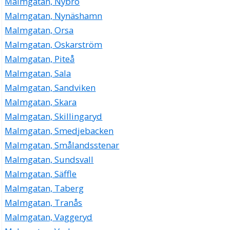
Malmgatan, Nybro
Malmgatan, Nynäshamn
Malmgatan, Orsa
Malmgatan, Oskarström
Malmgatan, Piteå
Malmgatan, Sala
Malmgatan, Sandviken
Malmgatan, Skara
Malmgatan, Skillingaryd
Malmgatan, Smedjebacken
Malmgatan, Smålandsstenar
Malmgatan, Sundsvall
Malmgatan, Säffle
Malmgatan, Taberg
Malmgatan, Tranås
Malmgatan, Vaggeryd