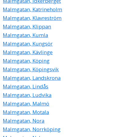
Malmgatan, Idkerberget
Malmgatan, Katrineholm
Malmgatan, Klavreström
Malmgatan, Klippan
Malmgatan, Kumla
Malmgatan, Kungsör
Malmgatan, Kävlinge
Malmgatan, Köping
Malmgatan, Köpingsvik
Malmgatan, Landskrona
Malmgatan, Lindås
Malmgatan, Ludvika
Malmgatan, Malmö
Malmgatan, Motala
Malmgatan, Nora
Malmgatan, Norrköping