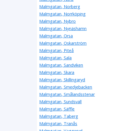
Malmgatan, Norberg
Malmgatan, Norrköping
Malmgatan, Nybro
Malmgatan, Nynäshamn
Malmgatan, Orsa
Malmgatan, Oskarström
Malmgatan, Piteå
Malmgatan, Sala
Malmgatan, Sandviken
Malmgatan, Skara
Malmgatan, Skillingaryd
Malmgatan, Smedjebacken
Malmgatan, Smålandsstenar
Malmgatan, Sundsvall
Malmgatan, Säffle
Malmgatan, Taberg
Malmgatan, Tranås
Malmgatan, Vaggeryd