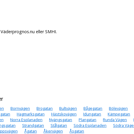
 Väderprognos.nu eller SMHI.
er
en
Bornvägen
Brogatan
Bultvägen
Bågegatan
Bölevägen
gatan
Hagmarksgatan
Hästskovägen
Idungatan
Kämpegatan
en
Norra Esplanaden
Nyängsgatan
Plangatan
Runda Vägen
ngsgatan
Strandgatan
Stålgatan
Södra Esplanaden
Södra Väg
sippsvägen
Ågatan
Åkervägen
Åsgatan