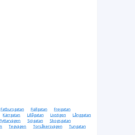
Fatbursgatan
Fjällgatan
Frejgatan
Kärrgatan
Lillågatan
Livstigen
Långgatan
Ryttarvägen
Sjögatan
Skogsgatan
en
Tegvägen
Torsåkersvägen
Tungatan