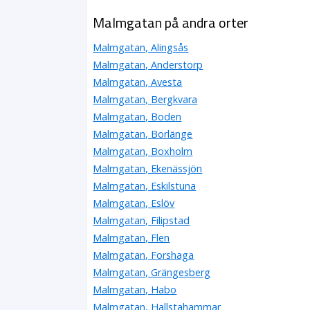
Malmgatan på andra orter
Malmgatan, Alingsås
Malmgatan, Anderstorp
Malmgatan, Avesta
Malmgatan, Bergkvara
Malmgatan, Boden
Malmgatan, Borlänge
Malmgatan, Boxholm
Malmgatan, Ekenässjön
Malmgatan, Eskilstuna
Malmgatan, Eslöv
Malmgatan, Filipstad
Malmgatan, Flen
Malmgatan, Forshaga
Malmgatan, Grängesberg
Malmgatan, Habo
Malmgatan, Hallstahammar