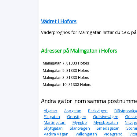
Vädret i Hofors
Väderprognos för Malmgatan hittar du t.ex. på
Adresser på Malmgatan i Hofors
Malmgatan 7, 81333 Hofors
Malmgatan 9, 81333 Hofors
Malmgatan 8, 81333 Hofors
Malmgatan 10, 81333 Hofors
Andra gator inom samma postnumm
Algatan
Aspgatan
Backvägen
Blåsippsväg
Fältgatan
Genstigen
Gullvivevägen
Göske
Martingatan
Myggbo
Myggbogatan
Nitväg
Skyttgatan
Släntvägen
Smedsgatan
Storä
Vackra Vägen
Vallongatan
Videgränd
Vit