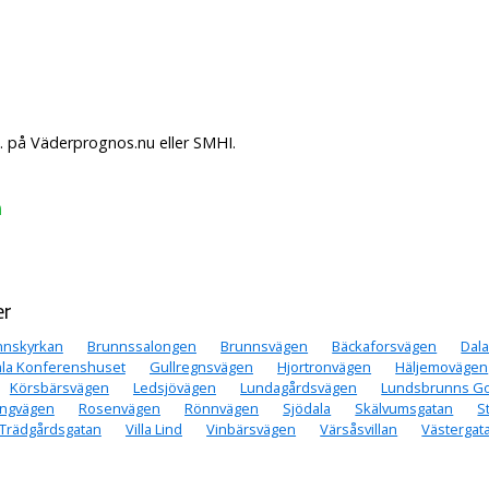
. på Väderprognos.nu eller SMHI.
n
er
nnskyrkan
Brunnssalongen
Brunnsvägen
Bäckaforsvägen
Dal
la Konferenshuset
Gullregnsvägen
Hjortronvägen
Häljemovägen
Körsbärsvägen
Ledsjövägen
Lundagårdsvägen
Lundsbrunns Go
ingvägen
Rosenvägen
Rönnvägen
Sjödala
Skälvumsgatan
S
Trädgårdsgatan
Villa Lind
Vinbärsvägen
Värsåsvillan
Västergat