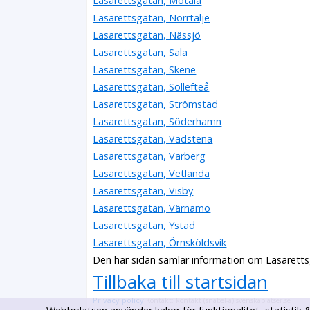
Lasarettsgatan, Motala
Lasarettsgatan, Norrtälje
Lasarettsgatan, Nässjö
Lasarettsgatan, Sala
Lasarettsgatan, Skene
Lasarettsgatan, Sollefteå
Lasarettsgatan, Strömstad
Lasarettsgatan, Söderhamn
Lasarettsgatan, Vadstena
Lasarettsgatan, Varberg
Lasarettsgatan, Vetlanda
Lasarettsgatan, Visby
Lasarettsgatan, Värnamo
Lasarettsgatan, Ystad
Lasarettsgatan, Örnsköldsvik
Den här sidan samlar information om Lasarett
Tillbaka till startsidan
Privacy policy
Kontakt: kontakt (snabel-a) svenskaplatser.se