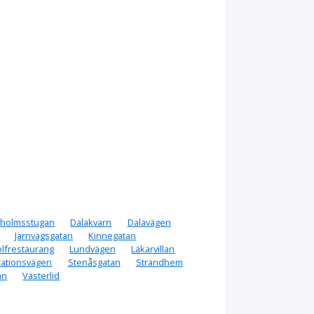
aholmsstugan
Dalakvarn
Dalavägen
Järnvägsgatan
Kinnegatan
lfrestaurang
Lundvägen
Läkarvillan
tationsvägen
Stenåsgatan
Strandhem
an
Västerlid