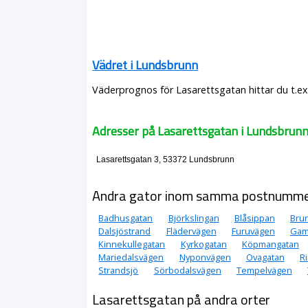
Vädret i Lundsbrunn
Väderprognos för Lasarettsgatan hittar du t.ex
Adresser på Lasarettsgatan i Lundsbrun
Lasarettsgatan 3, 53372 Lundsbrunn
Andra gator inom samma postnumm
Badhusgatan
Björkslingan
Blåsippan
Bru
Dalsjöstrand
Flädervägen
Furuvägen
Gam
Kinnekullegatan
Kyrkogatan
Köpmangatan
Mariedalsvägen
Nyponvägen
Ovagatan
R
Strandsjö
Sörbodalsvägen
Tempelvägen
Lasarettsgatan på andra orter