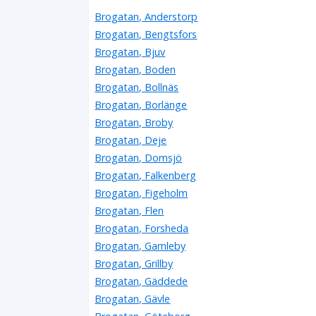
Brogatan, Anderstorp
Brogatan, Bengtsfors
Brogatan, Bjuv
Brogatan, Boden
Brogatan, Bollnäs
Brogatan, Borlänge
Brogatan, Broby
Brogatan, Deje
Brogatan, Domsjö
Brogatan, Falkenberg
Brogatan, Figeholm
Brogatan, Flen
Brogatan, Forsheda
Brogatan, Gamleby
Brogatan, Grillby
Brogatan, Gäddede
Brogatan, Gävle