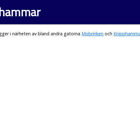
rahammar
gger i närheten av bland andra gatorna
Mobrinken
och
Knipphamma