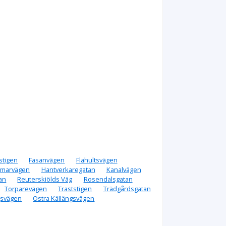
stigen
Fasanvägen
Flahultsvägen
marvägen
Hantverkaregatan
Kanalvägen
an
Reuterskiölds Väg
Rosendalsgatan
Torparevägen
Traststigen
Trädgårdsgatan
gsvägen
Östra Källängsvägen