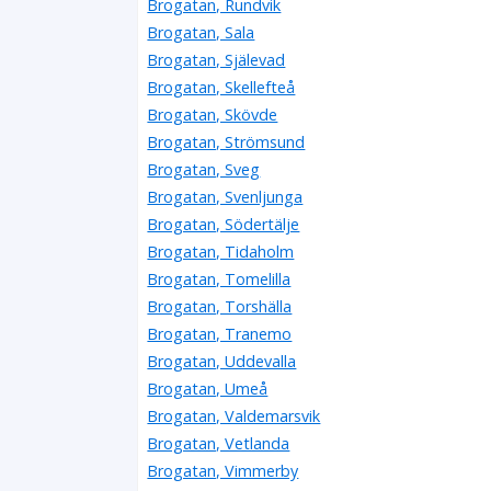
Brogatan, Rundvik
Brogatan, Sala
Brogatan, Själevad
Brogatan, Skellefteå
Brogatan, Skövde
Brogatan, Strömsund
Brogatan, Sveg
Brogatan, Svenljunga
Brogatan, Södertälje
Brogatan, Tidaholm
Brogatan, Tomelilla
Brogatan, Torshälla
Brogatan, Tranemo
Brogatan, Uddevalla
Brogatan, Umeå
Brogatan, Valdemarsvik
Brogatan, Vetlanda
Brogatan, Vimmerby