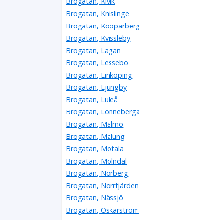
Brogatan, Kivik
Brogatan, Knislinge
Brogatan, Kopparberg
Brogatan, Kvissleby
Brogatan, Lagan
Brogatan, Lessebo
Brogatan, Linköping
Brogatan, Ljungby
Brogatan, Luleå
Brogatan, Lönneberga
Brogatan, Malmö
Brogatan, Malung
Brogatan, Motala
Brogatan, Mölndal
Brogatan, Norberg
Brogatan, Norrfjärden
Brogatan, Nässjö
Brogatan, Oskarström