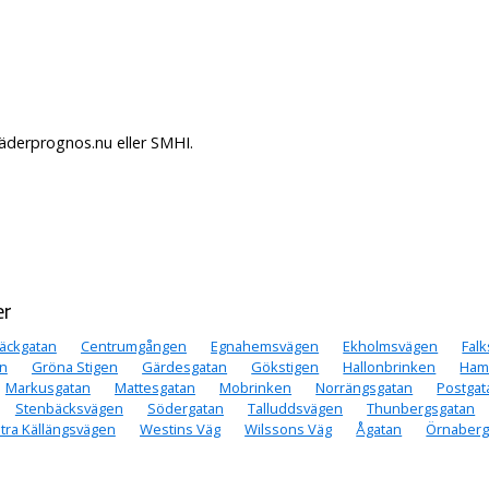
Väderprognos.nu eller SMHI.
er
äckgatan
Centrumgången
Egnahemsvägen
Ekholmsvägen
Falk
n
Gröna Stigen
Gärdesgatan
Gökstigen
Hallonbrinken
Ham
Markusgatan
Mattesgatan
Mobrinken
Norrängsgatan
Postgat
Stenbäcksvägen
Södergatan
Talluddsvägen
Thunbergsgatan
tra Källängsvägen
Westins Väg
Wilssons Väg
Ågatan
Örnaber