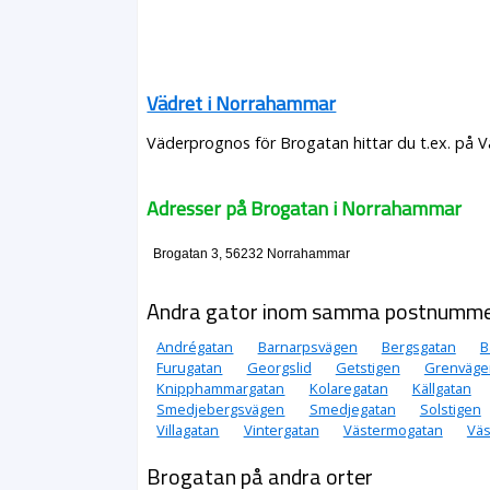
Vädret i Norrahammar
Väderprognos för Brogatan hittar du t.ex. på 
Adresser på Brogatan i Norrahammar
Brogatan 3, 56232 Norrahammar
Andra gator inom samma postnumm
Andrégatan
Barnarpsvägen
Bergsgatan
B
Furugatan
Georgslid
Getstigen
Grenväge
Knipphammargatan
Kolaregatan
Källgatan
Smedjebergsvägen
Smedjegatan
Solstigen
Villagatan
Vintergatan
Västermogatan
Väs
Brogatan på andra orter