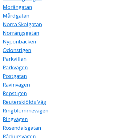
Morängatan
Mårdgatan
Norra Skolgatan
Norrängsgatan
Nyponbacken
Odonstigen
Parkvillan
Parkvägen
Postgatan
Ravinvägen
Repstigen
Reuterskiölds Väg
Ringblommevägen
Ringvägen
Rosendalsgatan
Rådjursvägen