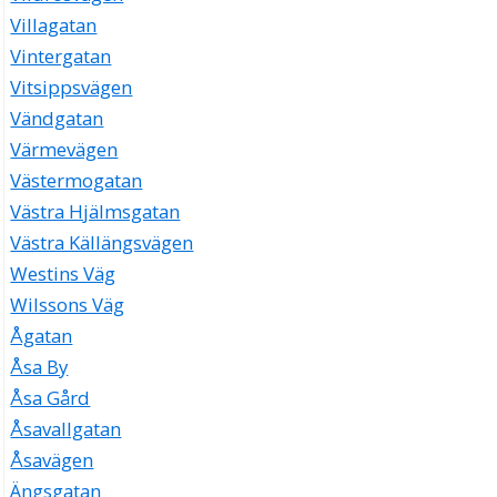
Villagatan
Vintergatan
Vitsippsvägen
Vändgatan
Värmevägen
Västermogatan
Västra Hjälmsgatan
Västra Källängsvägen
Westins Väg
Wilssons Väg
Ågatan
Åsa By
Åsa Gård
Åsavallgatan
Åsavägen
Ängsgatan