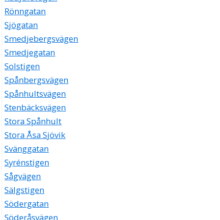
Rönngatan
Sjögatan
Smedjebergsvägen
Smedjegatan
Solstigen
Spånbergsvägen
Spånhultsvägen
Stenbäcksvägen
Stora Spånhult
Stora Åsa Sjövik
Svänggatan
Syrénstigen
Sågvägen
Sälgstigen
Södergatan
Söderåsvägen