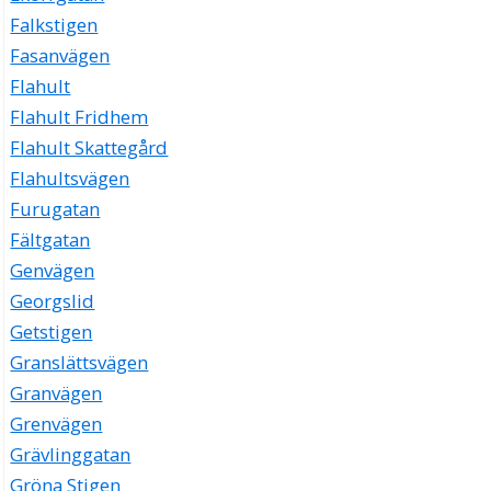
Falkstigen
Fasanvägen
Flahult
Flahult Fridhem
Flahult Skattegård
Flahultsvägen
Furugatan
Fältgatan
Genvägen
Georgslid
Getstigen
Granslättsvägen
Granvägen
Grenvägen
Grävlinggatan
Gröna Stigen